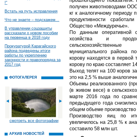
прошлогоднего показателя.
!"
получен животноводами ООО 
Встать на путь исправления
кг к аналогичному периоду 
продуктивности сработал
Что не знаете – подскажем…
Общество «Междуречье».
В управлении соцзащиты
По данным оперативной от
рассказали о новом пособии
на первенца в 2018 году
хозяйства и продов
сельскохозяйственны
Прокуратурой Карагайского
района подведены итоги
муниципального района п
работы по укреплению
корову находятся в первой 
законности и правопорядка за
корову по краю составляет 14,
2017 год
Выход телят на 100 коров за
это на 2,5 % выше аналогичн
ФОТОГАЛЕРЕЯ
Объемы реализованного (про
(в живом весе) в сельскохо
марте 2016 года по сравн
предыдущего года снизились
общем объеме производство 
Производство яиц по ит
смотреть все фотографии
увеличилось на 25,8 % к ан
составило 58 млн шт.
АРХИВ НОВОСТЕЙ