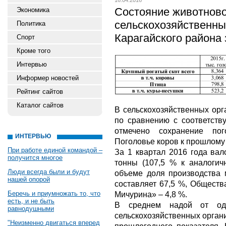
16.04.2016
Состояние животново
Экономика
сельскохозяйственны
Политика
Карагайского района 
Спорт
Кроме того
Интервью
Информер новостей
Рейтинг сайтов
Каталог сайтов
В сельскохозяйственных орг
по сравнению с соответст
отмечено сохранение пог
ИНТЕРВЬЮ
Поголовье коров к прошлому 
При работе единой командой –
За 1 квартал 2016 года вал
получится многое
тонны (107,5 % к аналогич
Люди всегда были и будут
объеме доля производства
нашей опорой
составляет 67,5 %, Обществ
Беречь и приумножать то, что
Мичурина» – 4,8 %.
есть, и не быть
В среднем надой от од
равнодушными
сельскохозяйственных организ
"Неизменно двигаться вперед