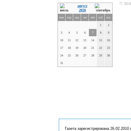
22.0
август
2026
пон
втр
срд
чет
пят
суб
вск
1
2
3
4
5
6
7
8
9
10
11
12
13
14
15
16
17
18
19
20
21
22
23
24
25
26
27
28
29
30
31
Газета зарегистрирована 26.02.2010 г