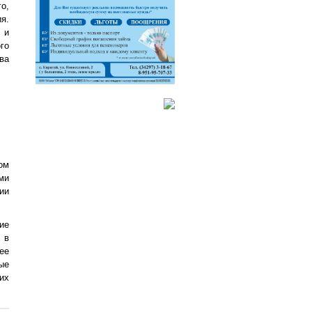
о,
я.
 и
го
ва
ом
ми
ии
ие
 в
ее
ые
их