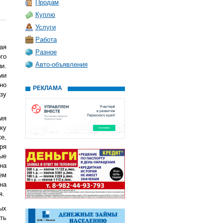
Продам
Куплю
Услуги
Работа
ая
Разное
го
Авто-объявления
и.
ми
но
РЕКЛАМА
зу
мя
ку
е,
ря
ые
на
ем
на
я.
ых
ть