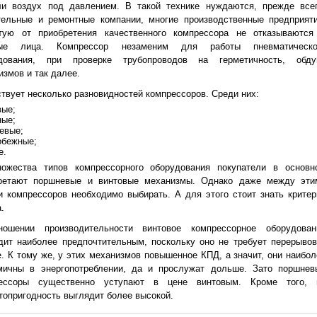
ли воздух под давлением. В такой технике нуждаются, прежде всег
тельные и ремонтные компании, многие производственные предприяти
тую от приобретения качественного компрессора не отказываются
ные лица. Компрессор незаменим для работы пневматическо
дования, при проверке трубопроводов на герметичность, обду
измов и так далее.
твует несколько разновидностей компрессоров. Среди них:
вые;
ные;
евые;
обежные;
е.
ожества типов компрессорного оборудования покупатели в основн
ретают поршневые и винтовые механизмы. Однако даже между эти
и компрессоров необходимо выбирать. А для этого стоит знать критер
.
ошении производительности винтовое компрессорное оборудован
дит наиболее предпочтительным, поскольку оно не требует перерывов
е. К тому же, у этих механизмов повышенное КПД, а значит, они наибол
мичны в энергопотреблении, да и прослужат дольше. Зато поршнев
рессоры существенно уступают в цене винтовым. Кроме того, 
топригодность выглядит более высокой.