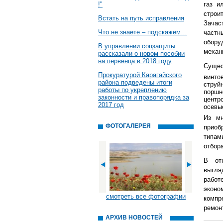
!"
газ и
строи
Встать на путь исправления
Зачас
Что не знаете – подскажем…
част
обору
В управлении соцзащиты
механ
рассказали о новом пособии
на первенца в 2018 году
Сущес
Прокуратурой Карагайского
винто
района подведены итоги
струй
работы по укреплению
поршн
законности и правопорядка за
центр
2017 год
осевы
Из мн
ФОТОГАЛЕРЕЯ
приоб
типам
отбора
В отн
выгля
работ
эконо
смотреть все фотографии
комп
ремон
АРХИВ НОВОСТЕЙ