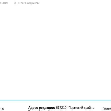
3.2019
Олег Паздников
Адрес редакции:
617210, Пермский край, с.
Глав
. в