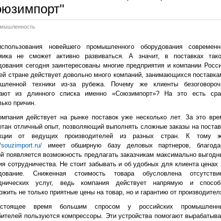
оюзимпорт"
мышленность
спользования новейшего промышленного оборудования современн
мика не сможет активно развиваться. А значит, в поставках тако
дования сегодня заинтересованы многие предприятия и компании Росси
ей стране действует довольно много компаний, занимающихся поставка
шленной техники из-за рубежа. Почему же клиенты безоговороч
ают из длинного списка именно «Союзимпорт»? На это есть сра
лько причин.
омпания действует на рынке поставок уже несколько лет. За это вре
отан отличный опыт, позволяющий выполнять сложные заказы на постав
укции от ведущих производителей из разных стран. К тому ж
//souzimport.ru/
имеет обширную базу деловых партнеров, благода
ой появляется возможность предлагать заказчикам максимально выгодн
ия сотрудничества. Не стоит забывать и об удобных для клиента ценах 
удование. Сниженная стоимость товара обусловлена отсутстви
днических услуг, ведь компания действует напрямую и способ
ожить не только приятные цены на товар, но и гарантию от производител
стоящее время большим спросом у российских промышленн
бителей пользуются компрессоры. Эти устройства помогают вырабатыва