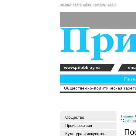
Главная
Карта сайта
Контакты
Блоги
www.priobkray.ru
ema
Пятни
Общественно-политическая газета
Главная
Общество
"Союзи
Происшествия
По
Культура и искусство