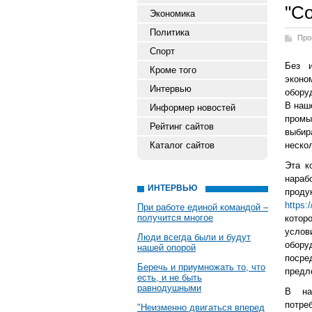
"С
Экономика
Политика
Про
Спорт
Без и
Кроме того
эконо
Интервью
обору
В наш
Информер новостей
промы
Рейтинг сайтов
выбир
Каталог сайтов
неско
Эта к
нараб
ИНТЕРВЬЮ
прод
https:
При работе единой командой –
получится многое
котор
услов
Люди всегда были и будут
обор
нашей опорой
посре
Беречь и приумножать то, что
предл
есть, и не быть
равнодушными
В на
потре
"Неизменно двигаться вперед