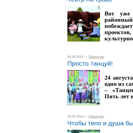
Вот уже
районный
побежда
проектов
культурно
30.08.2019 —
Общество
Просто танцуй!
24 август
одно из с
– «Танце
Пять лет 
30.08.2019 —
Общество
Чтобы тело и душа б