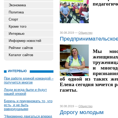
педагогич
Экономика
Политика
Спорт
Кроме того
30.08.2019 —
Общество
Интервью
Предпринимательско
Информер новостей
Рейтинг сайтов
Мы мно
Каталог сайтов
женщинах…
труженица
и много
ИНТЕРВЬЮ
признания
об одной из таких ж
При работе единой командой –
получится многое
Елена сегодня хочется 
газеты.
Люди всегда были и будут
нашей опорой
Беречь и приумножать то, что
есть, и не быть
30.08.2019 —
Общество
равнодушными
Дорогу молодым
"Неизменно двигаться вперед