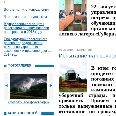
!"
22 авгус
Встать на путь исправления
управлен
встреча 
Что не знаете – подскажем…
обучающ
В управлении соцзащиты
организа
рассказали о новом пособии
на первенца в 2018 году
летнего лагеря «Губерн
Прокуратурой Карагайского
района подведены итоги
работы по укреплению
30.08.2019 —
Кроме того
законности и правопорядка за
2017 год
Испытание на прочно
ФОТОГАЛЕРЕЯ
В этом г
придётс
погодных
тормозят
кампании,
уборочной страды, и
прочность. Причем 
смотреть все фотографии
только вынужденные п
отставание по срокам
АРХИВ НОВОСТЕЙ