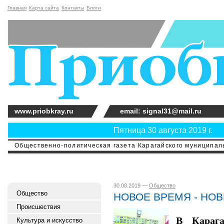
Главная
Карта сайта
Контакты
Блоги
www.priobkray.ru
email: signal31@mail.ru
Пятница 30 августа 2019 г.
Общественно-политическая газета Карагайского муниципальн
30.08.2019 —
Общество
Общество
НОВОЕ ВРЕМЯ - НО
Происшествия
В Карага
Культура и искусство