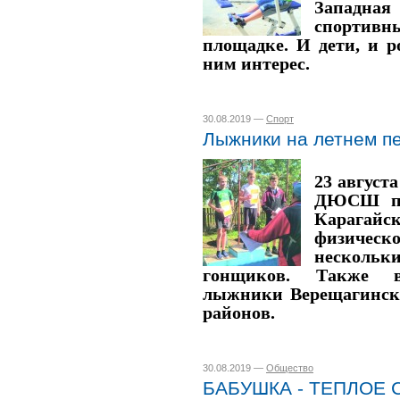
Западн
спортив
площадке. И дети, и р
ним интерес.
30.08.2019 —
Спорт
Лыжники на летнем п
23 август
ДЮСШ пр
Карагай
физиче
несколь
гонщиков. Также в
лыжники Верещагинско
районов.
30.08.2019 —
Общество
БАБУШКА - ТЕПЛОЕ 