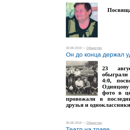
Посвяща
30.08.2019 —
Общество
Он до конца держал у
23 авгу
обыграли
4:0, пос
Одинцову
фото в це
провожали в последн
друзья и одноклассники
30.08.2019 —
Общество
Театр на траве