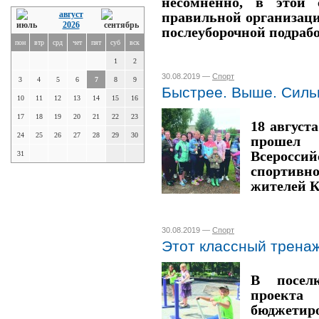
несомненно, в этой 
август
правильной организаци
2026
послеуборочной подрабо
пон
втр
срд
чет
пят
суб
вск
1
2
30.08.2019 —
Спорт
3
4
5
6
7
8
9
Быстрее. Выше. Силь
10
11
12
13
14
15
16
17
18
19
20
21
22
23
18 авгус
24
25
26
27
28
29
30
проше
Всеросс
31
спортив
жителей К
30.08.2019 —
Спорт
Этот классный трена
В посел
проек
бюджетир