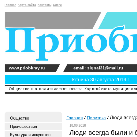
Главная
Карта сайта
Контакты
Блоги
www.priobkray.ru
email: signal31@mail.ru
Пятница 30 августа 2019 г.
Общественно-политическая газета Карагайского муниципальн
Люди всегда
Главная
Политика
Общество
18.08.2018
Происшествия
Люди всегда были и 
Культура и искусство