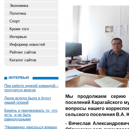
Экономика
Политика
Спорт
Кроме того
Интервью
Информер новостей
Рейтинг сайтов
Каталог сайтов
ИНТЕРВЬЮ
При работе единой командой –
получится многое
Мы продолжаем серию 
Люди всегда были и будут
поселений Карагайского м
нашей опорой
вопросы нашего корреспон
Беречь и приумножать то, что
сельского поселения В.А. 
есть, и не быть
равнодушными
- Вячеслав Александрович
"Неизменно двигаться вперед