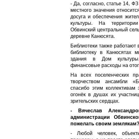
- Да, согласно, статье 14, Ф
местного значения относитс
досуга и обеспечения жител
культуры. На территори
Обвинский центральный сель
деревне Канюсята.
Библиотеки также работают 
библиотеку в Канюсятах м
здания в Дом культуры,
финансовые расходы на ото
На всех поселенческих пр
творчеством ансамбли «
спасибо этим коллективам з
огонёк в душах их участни
зрительских сердцах.
- Вячеслав Александ
администрации Обвинско
пожелать своим землякам
- Любой человек, объек