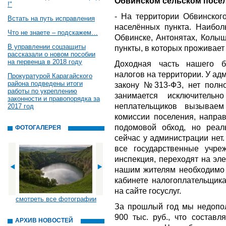
Обвинском сельском посел
!"
- На территории Обвинского
Встать на путь исправления
населённых пункта. Наибол
Что не знаете – подскажем…
Обвинске, Антонятах, Колыш
В управлении соцзащиты
пункты, в которых проживает 
рассказали о новом пособии
на первенца в 2018 году
Доходная часть нашего б
налогов на территории. У а
Прокуратурой Карагайского
района подведены итоги
закону №313-ФЗ, нет полн
работы по укреплению
занимается исключитель
законности и правопорядка за
неплательщиков вызываем
2017 год
комиссии поселения, напра
подомовой обход, но реал
ФОТОГАЛЕРЕЯ
сейчас у администрации нет
все государственные учре
инспекция, переходят на эл
нашим жителям необходимо 
кабинете налогоплательщика
на сайте госуслуг.
смотреть все фотографии
За прошлый год мы недопол
900 тыс. руб., что составл
АРХИВ НОВОСТЕЙ