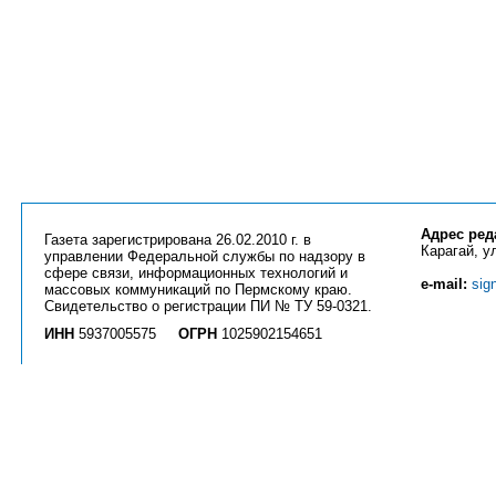
Адрес ред
Газета зарегистрирована 26.02.2010 г. в
Карагай, ул
управлении Федеральной службы по надзору в
сфере связи, информационных технологий и
e-mail:
sig
массовых коммуникаций по Пермскому краю.
Свидетельство о регистрации ПИ № ТУ 59-0321.
ИНН
5937005575
ОГРН
1025902154651
Вся информация на сайте
priobkray.ru
и странице
vk.com/priobkray
является ин
Использование любых материалов возможно только с разрешения редакции га
активной ссылки. Все статьи и фотографии являются объектом авторских прав
прав.