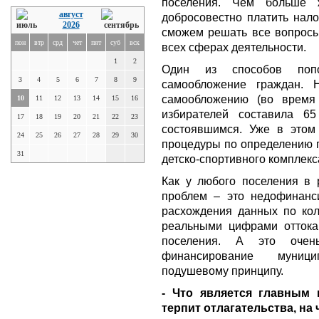
поселения. Чем больше ж
август
добросовестно платить нало
2026
сможем решать все вопросы
пон
втр
срд
чет
пят
суб
вск
всех сферах деятельности.
1
2
Один из способов поп
3
4
5
6
7
8
9
самообложение граждан.
самообложению (во время 
10
11
12
13
14
15
16
избирателей составила 6
17
18
19
20
21
22
23
состоявшимся. Уже в этом
24
25
26
27
28
29
30
процедуры по определению п
31
детско-спортивного комплекс
Как у любого поселения в 
проблем – это недофинанс
расхождения данных по кол
реальными цифрами оттока
поселения. А это очень
финансирование муници
подушевому принципу.
- Что является главным 
терпит отлагательства, на