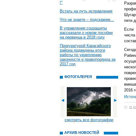
!"
Разра
проф
Встать на путь исправления
Шугар
Что не знаете – подскажем…
пяти д
В управлении соцзащиты
Если 
рассказали о новом пособии
числа
на первенца в 2018 году
соста
Прокуратурой Карагайского
Сегод
района подведены итоги
работы по укреплению
Рабин
законности и правопорядка за
осуще
2017 год
неск
повре
ФОТОГАЛЕРЕЯ
прове
вмеша
2016 
Источ
11.0
смотреть все фотографии
АРХИВ НОВОСТЕЙ