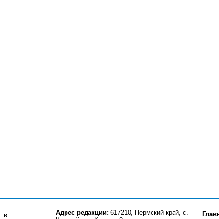
Адрес редакции:
617210, Пермский край, с.
Глав
. в