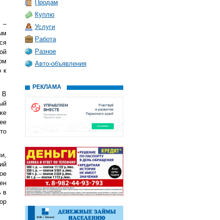
Продам
Куплю
 –
Услуги
ым
Работа
ся
Разное
ой
ом
Авто-объявления
 к
РЕКЛАМА
 В
ый
же
ее
то
и,
ий
ое
ен
 в
ор