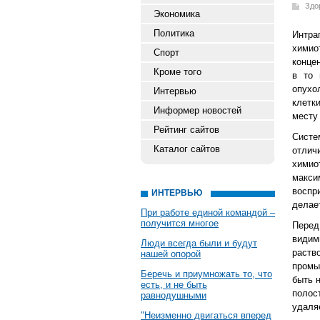
Здо
Экономика
Политика
Интр
хими
Спорт
конце
Кроме того
в то 
опухо
Интервью
клетк
Информер новостей
месту
Рейтинг сайтов
Систе
Каталог сайтов
отлич
химио
макси
воспр
ИНТЕРВЬЮ
делае
При работе единой командой –
получится многое
Перед
видим
Люди всегда были и будут
раств
нашей опорой
промы
Беречь и приумножать то, что
быть 
есть, и не быть
полос
равнодушными
удаля
"Неизменно двигаться вперед