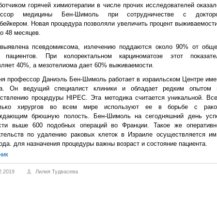
ботчиком горячей химиотерапии в числе прочих исследователей оказал
ессор медицины Бен-Шимоль при сотрудничестве с доктор
бейкером. Новая процедура позволяли увеличить процент выживаемости
о 48 месяцев.
выявлена псевдомиксома, излечению поддаются около 90% от обще
 пациентов. При колоректальном карциноматозе этот показате
вляет 40%, а мезотелиома дает 60% выживаемости.
ня профессор Даниэль Бен-Шимоль работает в израильском Центре име
а. Он ведущий специалист клиники и обладает редким опытом 
ствлению процедуры HIPEC. Эта методика считается уникальной. Все
олько хирургов во всем мире используют ее в борьбе с рако
ждающим брюшную полость. Бен-Шимоль на сегодняшний день усп
сти выше 600 подобных операций во Франции. Такое же оперативн
тельств по удалению раковых клеток в Израиле осуществляется им
года. для назначения процедуры важны возраст и состояние пациента.
ник
2.2019
Лилия Тудвасева