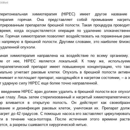
ровье
аперитонеальная химиотерапия (HIPEC) имеет другое название
отерапия горячая. Она представляет собой промывание нагрет
нтрированным препаратом брюшной полости. Такая процедура проводит
время, когда осуществляется операция по удалению злокачественн
ли. Горячая химиотпрапия позволяет воздействовать на пораженные рак
и напрямую в брюшной полости. Другими словами, это наиболее близко
 удаленной опухоли.
мная химиотерапия направлена на воздействие по всему организму.
ие от нее, HIPEC является локальной. К тому же, используем
терапевтический препарат имеет повышенную концентрацию, что так
мально угнетает раковые клетки. Опухоль в брюшной полости активн
инимает и поглощает препарат, находящийся в нагретом состоянии, – а э
т ударную силу HIPEC еще более точно направленной.
 введением HIPEC врач должен удалить в брюшной полости все опухол
ые глазу. Лишь затем стерилизованный и нагретый химиотерапевтическ
ор вливается в открытую полость. Он действует как своеобразн
вание и дезинфекция раковых клеток, уничтожая их. Препарат долж
нагрет до 42 градусов. С помощью насоса его заставляют циркулировать
ти в течение часа-полтора. После истечения этого времени раств
ется, а разрезы сшиваются хирургической нитью.