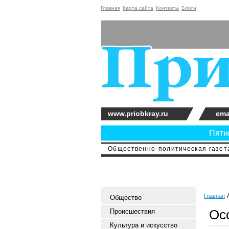
Главная
Карта сайта
Контакты
Блоги
www.priobkray.ru
ema
Пятни
Общественно-политическая газета
Главная
Общество
Ос
Происшествия
Культура и искусство