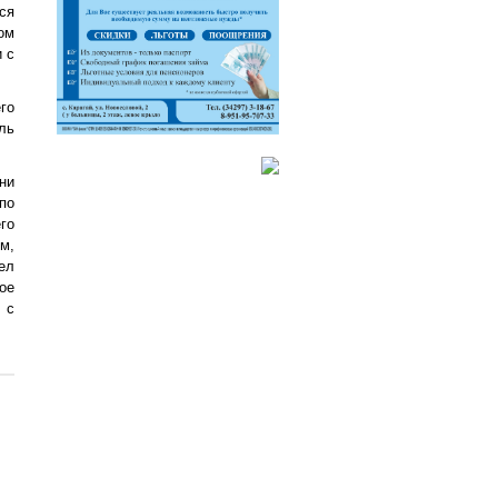
ся
ом
 с
го
ль
ни
по
го
м,
ел
ое
 с