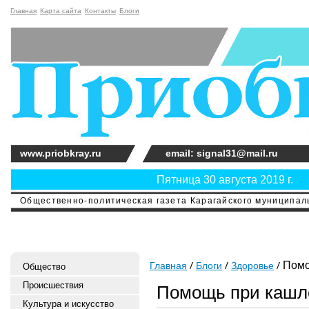
Главная
Карта сайта
Контакты
Блоги
www.priobkray.ru
email: signal31@mail.ru
Пятница 30 августа 2019 г.
Общественно-политическая газета Карагайского муниципальн
Помо
Главная
Блоги
Здоровье
Общество
Происшествия
Помощь при кашл
Культура и искусство