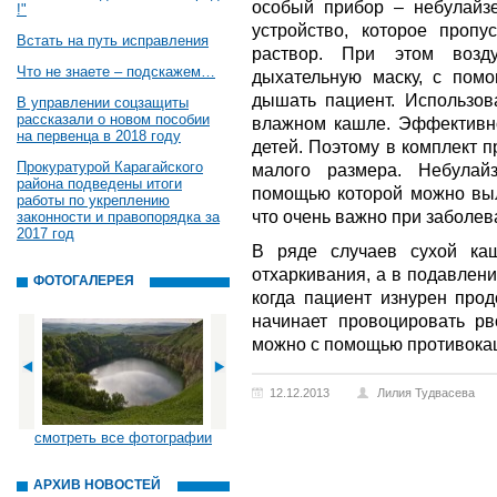
особый прибор – небулайзе
!"
устройство, которое пропу
Встать на путь исправления
раствор. При этом возд
Что не знаете – подскажем…
дыхательную маску, с пом
дышать пациент. Использов
В управлении соцзащиты
рассказали о новом пособии
влажном кашле. Эффективно
на первенца в 2018 году
детей. Поэтому в комплект 
Прокуратурой Карагайского
малого размера. Небулай
района подведены итоги
помощью которой можно выл
работы по укреплению
что очень важно при заболе
законности и правопорядка за
2017 год
В ряде случаев сухой ка
отхаркивания, а в подавлени
ФОТОГАЛЕРЕЯ
когда пациент изнурен про
начинает провоцировать р
можно с помощью противока
12.12.2013
Лилия Тудвасева
смотреть все фотографии
АРХИВ НОВОСТЕЙ