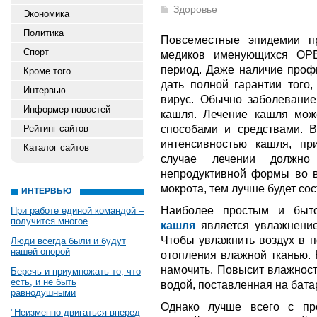
Здоровье
Экономика
Политика
Повсеместные эпидемии п
Спорт
медиков именующихся ОРВ
период. Даже наличие проф
Кроме того
дать полной гарантии того,
Интервью
вирус. Обычно заболевание
Информер новостей
кашля. Лечение кашля мож
способами и средствами. 
Рейтинг сайтов
интенсивностью кашля, пр
Каталог сайтов
случае лечении должно
непродуктивной формы во в
мокрота, тем лучше будет со
ИНТЕРВЬЮ
Наиболее простым и бы
При работе единой командой –
получится многое
кашля
является увлажнение
Чтобы увлажнить воздух в 
Люди всегда были и будут
нашей опорой
отопления влажной тканью. 
намочить. Повысит влажност
Беречь и приумножать то, что
есть, и не быть
водой, поставленная на бата
равнодушными
Однако лучше всего с пр
"Неизменно двигаться вперед