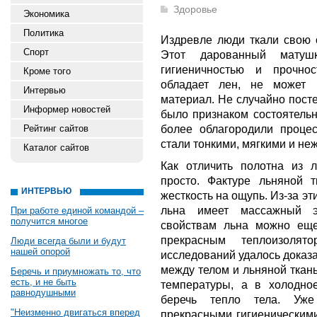
Здоровье
Экономика
Политика
Издревле люди ткали свою о
Спорт
Этот дарованный матушк
гигиеничностью и прочно
Кроме того
обладает лен, не может 
Интервью
материал. Не случайно посте
Информер новостей
было признаком состоятель
более облагородили проце
Рейтинг сайтов
стали тонкими, мягкими и не
Каталог сайтов
Как отличить полотна из 
просто. Фактуре льняной 
ИНТЕРВЬЮ
жесткость на ощупь. Из-за эт
льна имеет массажный э
При работе единой командой –
получится многое
свойствам льна можно еще
прекрасным теплоизоля
Люди всегда были и будут
нашей опорой
исследований удалось доказа
между телом и льняной ткан
Беречь и приумножать то, что
есть, и не быть
температуры, а в холодное
равнодушными
беречь тепло тела. Уже
"Неизменно двигаться вперед
прекрасными гигиеническими