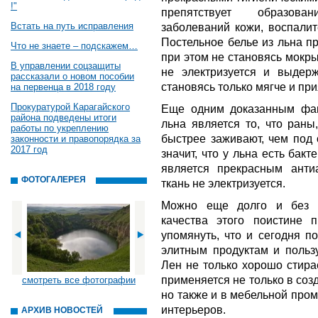
!"
препятствует образов
Встать на путь исправления
заболеваний кожи, воспали
Постельное белье из льна п
Что не знаете – подскажем…
при этом не становясь мокры
В управлении соцзащиты
не электризуется и выдерж
рассказали о новом пособии
становясь только мягче и при
на первенца в 2018 году
Прокуратурой Карагайского
Еще одним доказанным фак
района подведены итоги
льна является то, что ран
работы по укреплению
быстрее заживают, чем под
законности и правопорядка за
2017 год
значит, что у льна есть бак
является прекрасным анти
ФОТОГАЛЕРЕЯ
ткань не электризуется.
Можно еще долго и без к
качества этого поистине п
упомянуть, что и сегодня п
элитным продуктам и пользу
Лен не только хорошо стирае
применяется не только в соз
смотреть все фотографии
но также и в мебельной про
интерьеров.
АРХИВ НОВОСТЕЙ