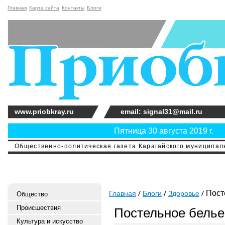
Главная
Карта сайта
Контакты
Блоги
www.priobkray.ru
email: signal31@mail.ru
Пятница 30 августа 2019 г.
Общественно-политическая газета Карагайского муниципальн
Посте
Главная
Блоги
Здоровье
Общество
Происшествия
Постельное белье
Культура и искусство