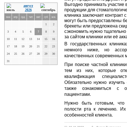
Выгодно принимать участие 
август
продукции для стоматологичес
2026
клиника заключает контракт 
пон
втр
срд
чет
пят
суб
вск
могут быть предоставлены 
1
2
брекеты или предложена ски
сэкономить нужно тщательно
3
4
5
6
7
8
9
за сайтом клиники или её акк
10
11
12
13
14
15
16
В государственных клиника
17
18
19
20
21
22
23
немного ниже, но ассор
24
25
26
27
28
29
30
качественных современных м
31
При поиске частной клиники
тем из них, которые отк
квалификация специалис
Обязательно нужно изучить 
также ознакомиться с о
пациентами.
Нужно быть готовым, что 
полости рта к лечению. Их
особенностей клиента.