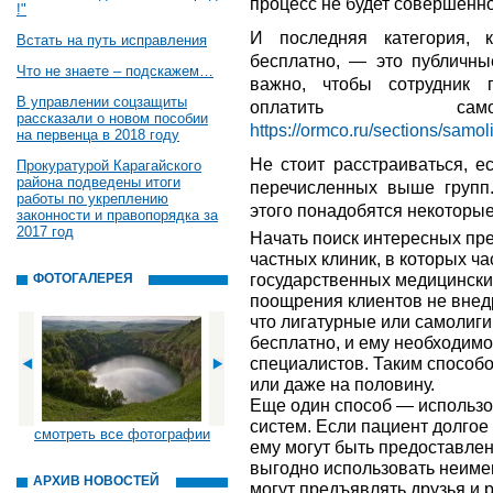
процесс не будет совершенн
!"
И последняя категория, 
Встать на путь исправления
бесплатно, — это публичны
Что не знаете – подскажем…
важно, чтобы сотрудник 
В управлении соцзащиты
оплатить само
рассказали о новом пособии
https://ormco.ru/sections/samol
на первенца в 2018 году
Не стоит расстраиваться, е
Прокуратурой Карагайского
района подведены итоги
перечисленных выше групп.
работы по укреплению
этого понадобятся некоторые
законности и правопорядка за
2017 год
Начать поиск интересных пр
частных клиник, в которых ч
государственных медицински
ФОТОГАЛЕРЕЯ
поощрения клиентов не внедр
что лигатурные или самолиг
бесплатно, и ему необходимо
специалистов. Таким способо
или даже на половину.
Еще один способ — использо
систем. Если пациент долгое
смотреть все фотографии
ему могут быть предоставлен
выгодно использовать неиме
АРХИВ НОВОСТЕЙ
могут предъявлять друзья и 