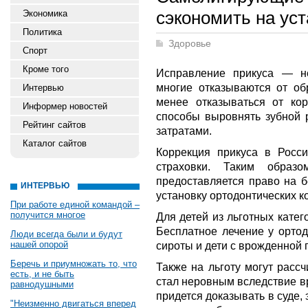
сэкономить на уст
Экономика
Политика
Здоровье
Спорт
Кроме того
Исправление прикуса — н
многие отказываются от об
Интервью
менее отказываться от корр
Информер новостей
способы выровнять зубной 
Рейтинг сайтов
затратами.
Каталог сайтов
Коррекция прикуса в Росс
страховки. Таким образ
предоставляется право на 
ИНТЕРВЬЮ
установку ортодонтических к
При работе единой командой –
получится многое
Для детей из льготных кате
Бесплатное лечение у ортод
Люди всегда были и будут
нашей опорой
сироты и дети с врожденной 
Беречь и приумножать то, что
Также на льготу могут расс
есть, и не быть
стал неровным вследствие в
равнодушными
придется доказывать в суде, э
"Неизменно двигаться вперед