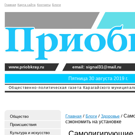
Главная
Карта сайта
Контакты
Блоги
www.priobkray.ru
email: signal31@mail.ru
Пятница 30 августа 2019 г.
Общественно-политическая газета Карагайского муниципальн
Само
Главная
Блоги
Здоровье
Общество
сэкономить на установке
Происшествия
Самолигирующие б
Культура и искусство