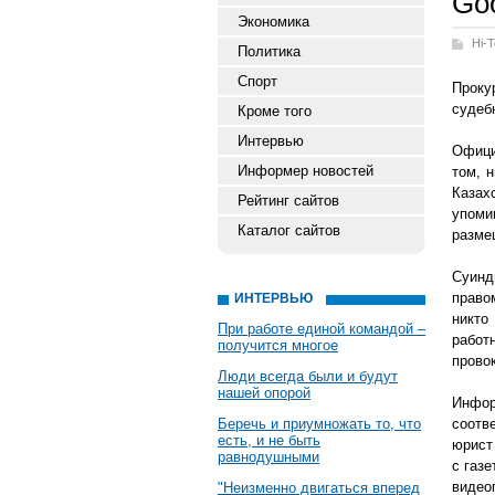
Go
Экономика
Hi-
Политика
Спорт
Проку
судебн
Кроме того
Интервью
Офици
Информер новостей
том, 
Казах
Рейтинг сайтов
упом
Каталог сайтов
разме
Суинд
право
ИНТЕРВЬЮ
никто
При работе единой командой –
работ
получится многое
прово
Люди всегда были и будут
нашей опорой
Инфор
Беречь и приумножать то, что
соотв
есть, и не быть
юрист
равнодушными
с газ
видеоп
"Неизменно двигаться вперед