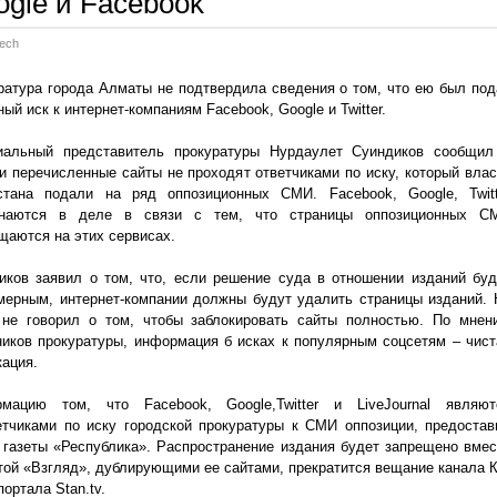
ogle и Facebook
Tech
ратура города Алматы не подтвердила сведения о том, что ею был под
ый иск к интернет-компаниям Facebook, Google и Twitter.
альный представитель прокуратуры Нурдаулет Суиндиков сообщил
ни перечисленные сайты не проходят ответчиками по иску, который влас
стана подали на ряд оппозиционных СМИ. Facebook, Google, Twitt
инаются в деле в связи с тем, что страницы оппозиционных С
щаются на этих сервисах.
иков заявил о том, что, если решение суда в отношении изданий буд
мерным, интернет-компании должны будут удалить страницы изданий. 
 не говорил о том, чтобы заблокировать сайты полностью. По мнен
ников прокуратуры, информация б исках к популярным соцсетям – чист
кация.
мацию том, что Facebook, Google,Twitter и LiveJournal являют
етчиками по иску городской прокуратуры к СМИ оппозиции, предостав
 газеты «Республика». Распространение издания будет запрещено вмес
етой «Взгляд», дублирующими ее сайтами, прекратится вещание канала К
ортала Stan.tv.