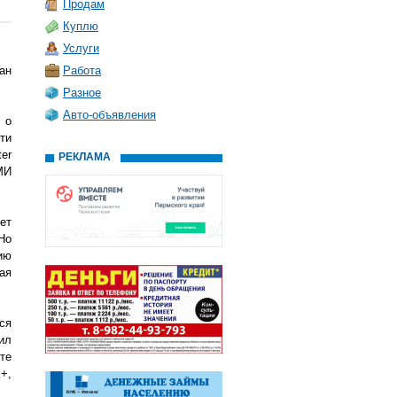
Продам
Куплю
Услуги
ан
Работа
Разное
Авто-объявления
 о
ти
er
РЕКЛАМА
МИ
ет
Но
ию
ая
ся
ил
те
+,