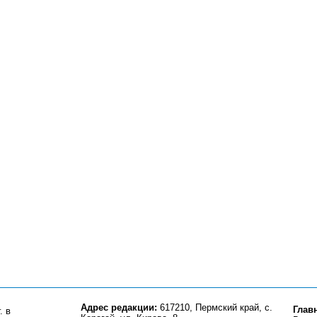
Адрес редакции:
617210, Пермский край, с.
Глав
. в