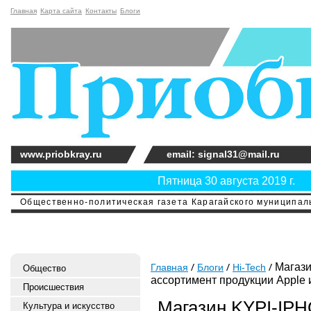
Главная
Карта сайта
Контакты
Блоги
www.priobkray.ru
email: signal31@mail.ru
Пятница 30 августа 2019 г.
Общественно-политическая газета Карагайского муниципальн
Магази
Главная
Блоги
Hi-Tech
Общество
ассортимент продукции Apple 
Происшествия
Магазин KYPI-IP
Культура и искусство