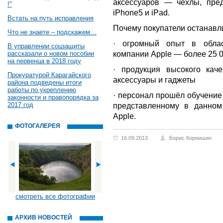
аксессуаров — чехлы, пре
!"
iPhone5 и iPad.
Встать на путь исправления
Почему покупатели останавл
Что не знаете – подскажем…
· огромный опыт в облас
В управлении соцзащиты
компании Apple — более 25 0
рассказали о новом пособии
на первенца в 2018 году
· продукция высокого каче
Прокуратурой Карагайского
аксессуары и гаджеты
района подведены итоги
работы по укреплению
· персонал прошёл обучение
законности и правопорядка за
2017 год
представленному в данном
Apple.
ФОТОГАЛЕРЕЯ
16.09.2013
Борис Корнишин
смотреть все фотографии
АРХИВ НОВОСТЕЙ