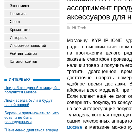
ассортимент прод
Экономика
Политика
аксессуаров для н
Спорт
Hi-Tech
Кроме того
Интервью
Магазину KYPI-IPHONE уд
Информер новостей
радость высоким качеством 
на протяжении целого ря
Рейтинг сайтов
заказать смартфон производ
Каталог сайтов
наличии товар и получить ег
тратить драгоценное вр
достаточно набрать номе
ИНТЕРВЬЮ
удобное время доставки. 
При работе единой командой –
айфоны всех моделей, при 
получится многое
Если клиент ещё не смог оп
Люди всегда были и будут
совершать покупку, то консу
нашей опорой
на все интересующие покупа
Беречь и приумножать то, что
ту модель, которая подходи
есть, и не быть
самих телефонных аппарат
равнодушными
москве
в магазине можно к
"Неизменно двигаться вперед