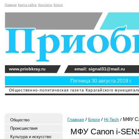
Главная
Карта сайта
Контакты
Блоги
www.priobkray.ru
email: signal31@mail.ru
Пятница 30 августа 2019 г.
Общественно-политическая газета Карагайского муниципальн
МФУ C
Главная
Блоги
Hi-Tech
Общество
Происшествия
МФУ Canon i-SE
Культура и искусство