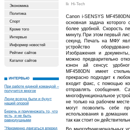
Hi-Tech
Экономика
Политика
Canon i-SENSYS MF4580DN 
Спорт
основная задача которого 
более удобной. Скорость п
Кроме того
минуту. При этом первый ли
Интервью
секунд. Печать на МФУ явл
Информер новостей
устройство оборудова
Изображения и документы,
Рейтинг сайтов
можно предварительно отко
Каталог сайтов
кэнон ай сенсус удобно
MF4580DN имеет стильны
прекрасно подходит к любо
ИНТЕРВЬЮ
входит факс, с помощью ко
При работе единой командой –
отправлять сообщения. 
получится многое
многофункциональное устрой
Люди всегда были и будут
не только на рабочем месте
нашей опорой
могут позволить себе пр
Беречь и приумножать то, что
использования в домашних 
есть, и не быть
так как стоит он действитель
равнодушными
"Неизменно двигаться вперед
Во многофункциональных уст