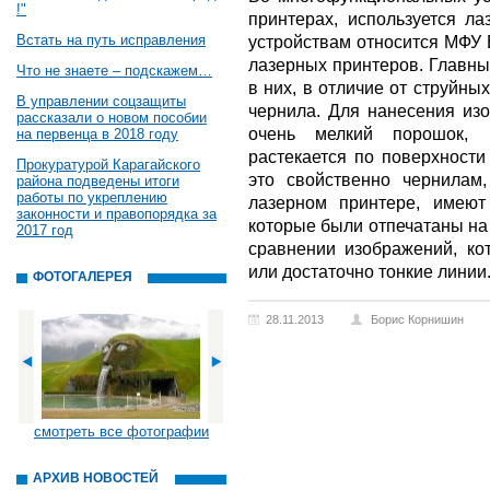
!"
принтерах, используется ла
Встать на путь исправления
устройствам относится МФУ 
лазерных принтеров. Главны
Что не знаете – подскажем…
в них, в отличие от струйны
В управлении соцзащиты
чернила. Для нанесения изо
рассказали о новом пособии
очень мелкий порошок, 
на первенца в 2018 году
растекается по поверхности
Прокуратурой Карагайского
это свойственно чернилам,
района подведены итоги
работы по укреплению
лазерном принтере, имеют
законности и правопорядка за
которые были отпечатаны на
2017 год
сравнении изображений, ко
или достаточно тонкие линии
ФОТОГАЛЕРЕЯ
28.11.2013
Борис Корнишин
смотреть все фотографии
АРХИВ НОВОСТЕЙ