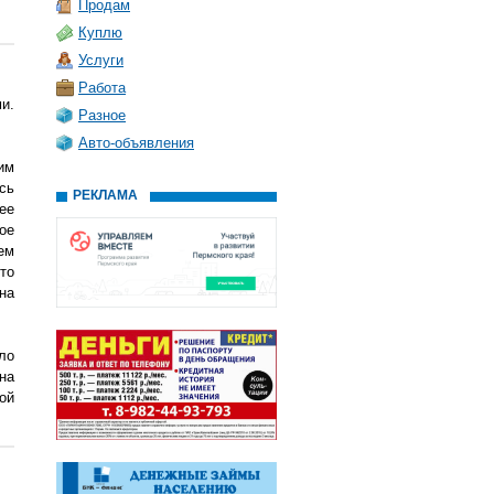
Продам
Куплю
Услуги
Работа
и.
Разное
Авто-объявления
им
сь
РЕКЛАМА
ее
ое
ем
то
на
ло
на
ой