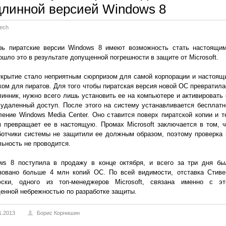
длинной версией Windows 8
Tech
ь пиратские версии Windows 8 имеют возможность стать настоящим
ошло это в результате допущенной погрешности в защите от Microsoft.
ткрытие стало неприятным сюрпризом для самой корпорации и настоящ
ком для пиратов. Для того чтобы пиратская версия новой ОС превратила
линник, нужно всего лишь установить ее на компьютере и активировать 
 удаленный доступ. После этого на систему устанавливается бесплатн
ление Windows Media Center. Оно ставится поверх пиратской копии и т
 превращает ее в настоящую. Промах Microsoft заключается в том, ч
ботчики системы не защитили ее должным образом, поэтому проверка 
льность не проводится.
ws 8 поступила в продажу в конце октября, и всего за три дня бы
зовано больше 4 млн копий ОС. По всей видимости, отставка Стиве
ски, одного из топ-менеджеров Microsoft, связана именно с эт
енной небрежностью по разработке защиты.
1.2013
Борис Корнишин