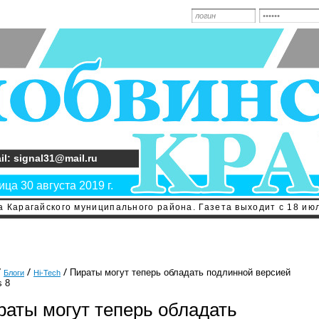
il: signal31@mail.ru
ца 30 августа 2019 г.
 Карагайского муниципального района. Газета выходит с 18 июл
Пираты могут теперь обладать подлинной версией
Блоги
Hi-Tech
 8
раты могут теперь обладать