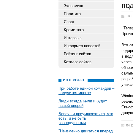
по
Экономика
Политика
Hi-
Спорт
Тепер
Кроме того
Произ
Интервью
Это о
Информер новостей
подар
Рейтинг сайтов
в под
Каталог сайтов
через
обнов
самым
разра
ИНТЕРВЬЮ
уника
При работе единой командой –
получится многое
Windo
Люди всегда были и будут
реали
нашей опорой
Синоф
допущ
Беречь и приумножать то, что
есть, и не быть
равнодушными
04.1
"Неизменно двигаться вперед