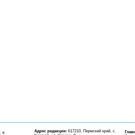
Адрес редакции:
617210, Пермский край, с.
Глав
. в