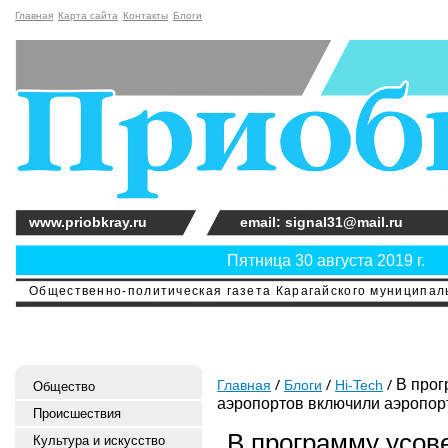
Главная
Карта сайта
Контакты
Блоги
www.priobkray.ru
email: signal31@mail.ru
Пятница 30 августа 2019 г.
Общественно-политическая газета Карагайского муниципальн
В прог
Главная
Блоги
Hi-Tech
Общество
аэропортов включили аэропор
Происшествия
В программу усов
Культура и искусство