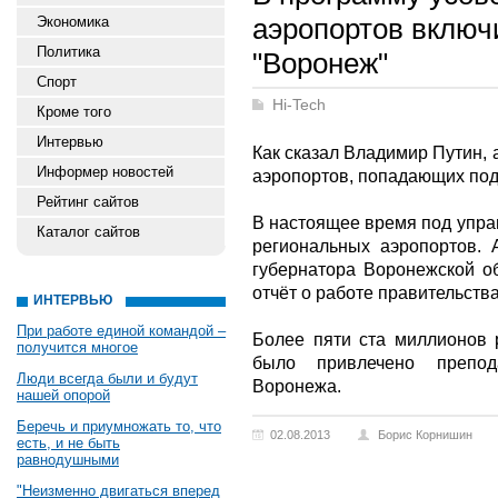
аэропортов включ
Экономика
Политика
"Воронеж"
Спорт
Hi-Tech
Кроме того
Интервью
Как сказал Владимир Путин, 
Информер новостей
аэропортов, попадающих под
Рейтинг сайтов
В настоящее время под упра
Каталог сайтов
региональных аэропортов. 
губернатора Воронежской об
отчёт о работе правительства
ИНТЕРВЬЮ
При работе единой командой –
Более пяти ста миллионов 
получится многое
было привлечено препод
Люди всегда были и будут
Воронежа.
нашей опорой
Беречь и приумножать то, что
02.08.2013
Борис Корнишин
есть, и не быть
равнодушными
"Неизменно двигаться вперед