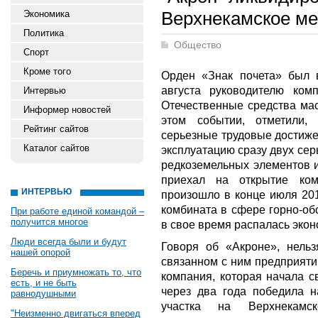
Верхнекамское м
Экономика
Политика
Общество
Спорт
Кроме того
Орден «Знак почета» был 
августа руководителю ком
Интервью
Отечественные средства ма
Информер новостей
этом событии, отметили,
Рейтинг сайтов
серьезные трудовые достиже
Каталог сайтов
эксплуатацию сразу двух се
редкоземельных элементов и
приехал на открытие ком
ИНТЕРВЬЮ
произошло в конце июля 201
комбината в сфере горно-обо
При работе единой командой –
получится многое
в свое время распалась эко
Люди всегда были и будут
Говоря об «Акроне», нельз
нашей опорой
связанном с ним предприяти
Беречь и приумножать то, что
компания, которая начала с
есть, и не быть
через два года победила н
равнодушными
участка на Верхнекамск
"Неизменно двигаться вперед