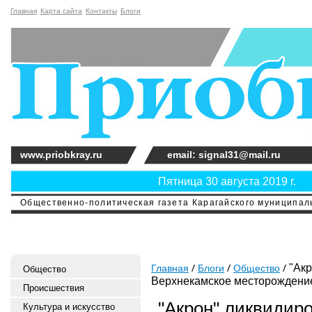
Главная
Карта сайта
Контакты
Блоги
www.priobkray.ru
email: signal31@mail.ru
Пятница 30 августа 2019 г.
Общественно-политическая газета Карагайского муниципальн
"Акр
Главная
Блоги
Общество
Общество
Верхнекамское месторождени
Происшествия
"Акрон" ликвидир
Культура и искусство