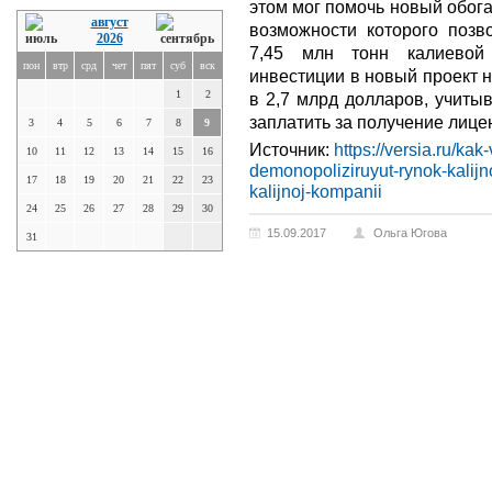
этом мог помочь новый обог
август
возможности которого позв
2026
7,45 млн тонн калиевой
пон
втр
срд
чет
пят
суб
вск
инвестиции в новый проект 
1
2
в 2,7 млрд долларов, учиты
заплатить за получение лице
3
4
5
6
7
8
9
Источник:
https://versia.ru/kak
10
11
12
13
14
15
16
demonopoliziruyut-rynok-kalij
17
18
19
20
21
22
23
kalijnoj-kompanii
24
25
26
27
28
29
30
15.09.2017
Ольга Югова
31