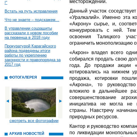
месторождении.
!"
Данный участок соседствует
Встать на путь исправления
«Уралкалий». Именно эта к
Что не знаете – подскажем…
«Акрону» сырье, и, соотве
В управлении соцзащиты
конкурировать с ней. Те
рассказали о новом пособии
освоения Талицкого уча
на первенца в 2018 году
ограничить монополизацию о
Прокуратурой Карагайского
района подведены итоги
«Акрон» владел всего одн
работы по укреплению
собирался продать свою дол
законности и правопорядка за
2017 год
года. До продажи акции 
котировались на нижнем ур
ФОТОГАЛЕРЕЯ
продажа, котировки пошл
«Акрона», то руководств
вложило в дальнейшее раз
совершенствование агро
инициатива не могла не 
страны. Навстречу начина
природных ресурсов.
смотреть все фотографии
Кантор и руководство компа
по ликвидации монопольных
АРХИВ НОВОСТЕЙ