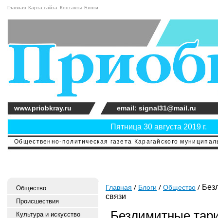
Главная
Карта сайта
Контакты
Блоги
www.priobkray.ru
email: signal31@mail.ru
Пятница 30 августа 2019 г.
Общественно-политическая газета Карагайского муниципальн
Безл
Главная
Блоги
Общество
Общество
связи
Происшествия
Безлимитные тар
Культура и искусство