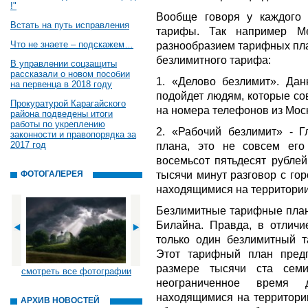
!"
Вообще говоря у каждого 
Встать на путь исправления
тарифы. Так например Ме
Что не знаете – подскажем…
разнообразием тарифных пла
безлимитного тарифа:
В управлении соцзащиты
рассказали о новом пособии
1. «Делово безлимит». Да
на первенца в 2018 году
подойдет людям, которые со
Прокуратурой Карагайского
на номера телефонов из Мос
района подведены итоги
работы по укреплению
2. «Рабочий безлимит» - Г
законности и правопорядка за
2017 год
плана, это не совсем его
восемьсот пятьдесят рублей
тысячи минут разговор с го
ФОТОГАЛЕРЕЯ
находящимися на территории
Безлимитные тарифные планы
Билайна. Правда, в отличи
только один безлимитный 
Этот тарифный план предп
размере тысячи ста семи
смотреть все фотографии
неограниченное время 
находящимися на территории
АРХИВ НОВОСТЕЙ