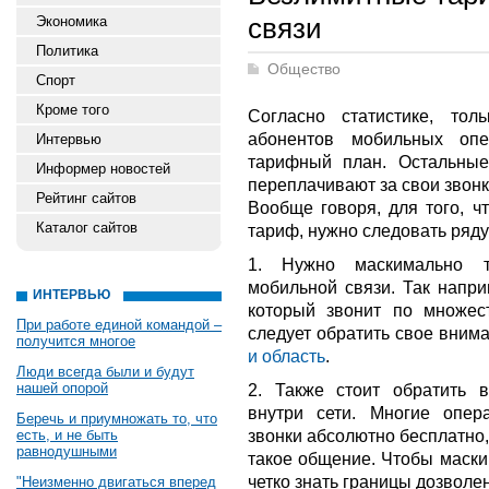
связи
Экономика
Политика
Общество
Спорт
Кроме того
Согласно статистике, тол
абонентов мобильных опе
Интервью
тарифный план. Остальные
Информер новостей
переплачивают за свои звонк
Рейтинг сайтов
Вообще говоря, для того, 
Каталог сайтов
тариф, нужно следовать ряду
1. Нужно маскимально т
мобильной связи. Так напри
ИНТЕРВЬЮ
который звонит по множес
При работе единой командой –
следует обратить свое вним
получится многое
и область
.
Люди всегда были и будут
нашей опорой
2. Также стоит обратить 
внутри сети. Многие опер
Беречь и приумножать то, что
звонки абсолютно бесплатно
есть, и не быть
равнодушными
такое общение. Чтобы маски
четко знать границы дозволе
"Неизменно двигаться вперед