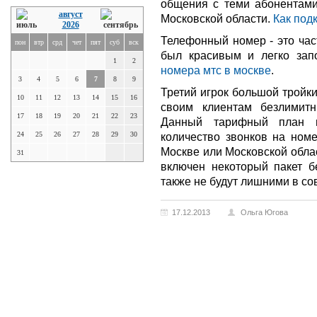
общения с теми абонентами
август
Московской области.
Как под
2026
Телефонный номер - это час
пон
втр
срд
чет
пят
суб
вск
был красивым и легко зап
1
2
номера мтс в москве
.
3
4
5
6
7
8
9
Третий игрок большой тройк
10
11
12
13
14
15
16
своим клиентам безлимит
17
18
19
20
21
22
23
Данный тарифный план в
24
25
26
27
28
29
30
количество звонков на номе
Москве или Московской обла
31
включен некоторый пакет б
также не будут лишними в с
17.12.2013
Ольга Югова