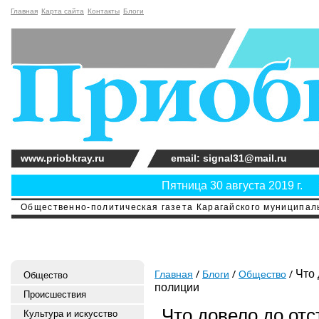
Главная
Карта сайта
Контакты
Блоги
www.priobkray.ru
email: signal31@mail.ru
Пятница 30 августа 2019 г.
Общественно-политическая газета Карагайского муниципальн
Что 
Главная
Блоги
Общество
Общество
полиции
Происшествия
Что довело до отс
Культура и искусство