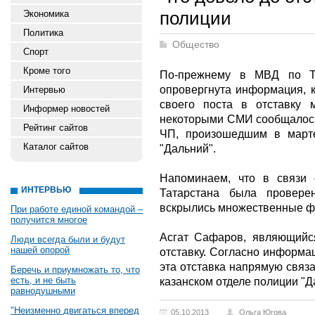
полиции
Экономика
Политика
Общество
Спорт
Кроме того
По-прежнему в МВД по Т
опровергнута информация, 
Интервью
своего поста в отставку 
Информер новостей
некоторыми СМИ сообщалось,
Рейтинг сайтов
ЧП, произошедшим в марте
Каталог сайтов
"Дaльний".
Напоминаем, что в связи 
ИНТЕРВЬЮ
Татарстана была провере
вскрылись множественные фа
При работе единой командой –
получится многое
Асгат Сафаров, являющийс
Люди всегда были и будут
нашей опорой
отставку. Согласно информа
эта отставка напрямую связ
Беречь и приумножать то, что
есть, и не быть
казанском отделе полиции "Д
равнодушными
"Неизменно двигаться вперед
05.10.2013
Ольга Югова