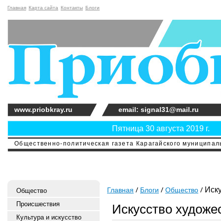
Главная
Карта сайта
Контакты
Блоги
www.priobkray.ru
email: signal31@mail.ru
Пятница 30 августа 2019 г.
Общественно-политическая газета Карагайского муниципальн
Иску
Главная
Блоги
Общество
Общество
Происшествия
Искусство художе
Культура и искусство