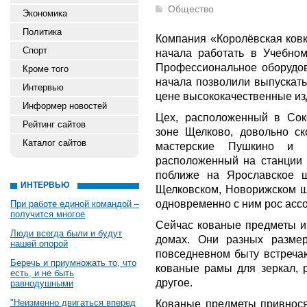
Общество
Экономика
Политика
Компания «Королёвская ковк
Спорт
начала работать в Учебно
Профессиональное оборудов
Кроме того
начала позволили выпускат
Интервью
цене высококачественные из
Информер новостей
Цех, расположенный в Сок
Рейтинг сайтов
зоне Щелково, довольно ск
Каталог сайтов
мастерские Пушкино и Ч
расположенный на станции
поближе на Ярославское 
ИНТЕРВЬЮ
Щелковском, Новорижском шо
одновременно с ним рос асс
При работе единой командой –
получится многое
Сейчас кованые предметы и
Люди всегда были и будут
домах. Они разных размер
нашей опорой
повседневном быту встречаю
Беречь и приумножать то, что
кованые рамы для зеркал, 
есть, и не быть
другое.
равнодушными
"Неизменно двигаться вперед
Кованые предметы привнося