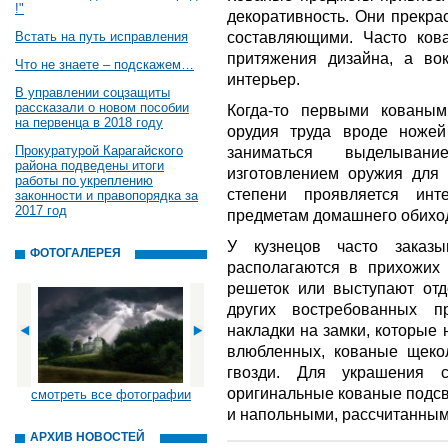
!"
декоративность. Они прекра
составляющими. Часто ков
Встать на путь исправления
притяжения дизайна, а вок
Что не знаете – подскажем…
интерьер.
В управлении соцзащиты
рассказали о новом пособии
Когда-то первыми кованы
на первенца в 2018 году
орудия труда вроде ножей
Прокуратурой Карагайского
заниматься выделыван
района подведены итоги
изготовлением оружия для
работы по укреплению
степени проявляется ин
законности и правопорядка за
2017 год
предметам домашнего обихо
У кузнецов часто заказ
ФОТОГАЛЕРЕЯ
располагаются в прихожих
решеток или выступают от
других востребованных п
накладки на замки, которые
влюбленных, кованые щеко
гвозди. Для украшения 
оригинальные кованые подсв
смотреть все фотографии
и напольными, рассчитанными
АРХИВ НОВОСТЕЙ