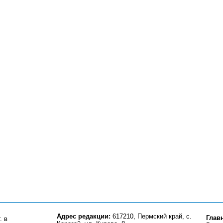
Адрес редакции:
617210, Пермский край, с.
Глав
. в