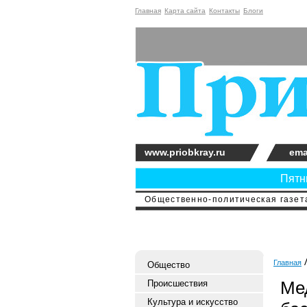
Главная
Карта сайта
Контакты
Блоги
www.priobkray.ru
ema
Пятни
Общественно-политическая газета
Главная
Общество
Ме
Происшествия
Культура и искусство