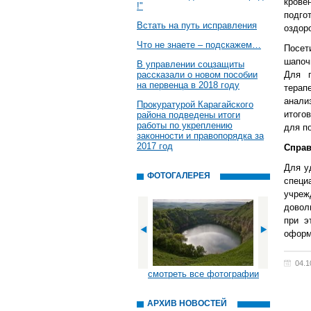
крове
!"
подг
Встать на путь исправления
оздор
Что не знаете – подскажем…
Посет
шапоч
В управлении соцзащиты
рассказали о новом пособии
Для п
на первенца в 2018 году
терап
анали
Прокуратурой Карагайского
итого
района подведены итоги
работы по укреплению
для п
законности и правопорядка за
2017 год
Справ
Для у
ФОТОГАЛЕРЕЯ
специ
учреж
довол
при э
оформ
04.1
смотреть все фотографии
АРХИВ НОВОСТЕЙ