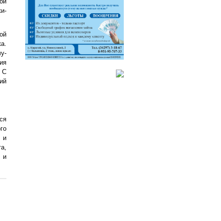
ой
и-
ой
а.
у-
ия
 С
ий
ся
го
 и
а,
 и