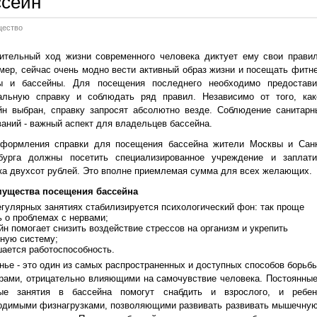
ссейн
ество
ительный ход жизни современного человека диктует ему свои правил
мер, сейчас очень модно вести активный образ жизни и посещать фитне
ы и бассейны. Для посещения последнего необходимо предостави
альную справку и соблюдать ряд правил. Независимо от того, как
йн выбран, справку запросят абсолютно везде. Соблюдение санитарн
ваний - важный аспект для владельцев бассейна.
формления справки для посещения бассейна жители Москвы и Санк
бурга должны посетить специализированное учреждение и заплати
ка двухсот рублей. Это вполне приемлемая сумма для всех желающих.
ущества посещения бассейна
егулярных занятиях стабилизируется психологический фон: так проще
ь о проблемах с нервами;
йн помогает снизить воздействие стрессов на организм и укрепить
ную систему;
ается работоспособность.
нье - это один из самых распространенных и доступных способов борьбы
рами, отрицательно влияющими на самочувствие человека. Постоянные
ые занятия в бассейна помогут снабдить и взрослого, и ребен
одимыми физнагрузками, позволяющими развивать развивать мышечную