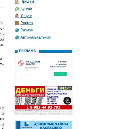
Продам
Куплю
Услуги
а.
Работа
с-
Разное
ть
Авто-объявления
ой
ых
РЕКЛАМА
т-
ть
 с
 и
ка
 и