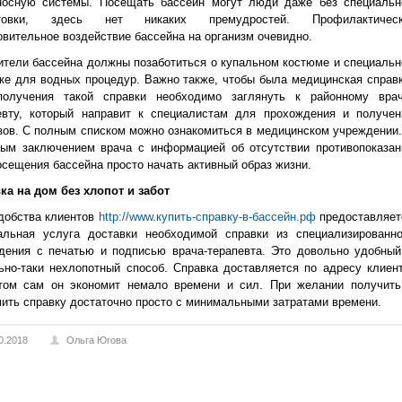
носную системы. Посещать бассейн могут люди даже без специальн
отовки, здесь нет никаких премудростей. Профилактическ
овительное воздействие бассейна на организм очевидно.
ители бассейна должны позаботиться о купальном костюме и специальн
ке для водных процедур. Важно также, чтобы была медицинская справк
олучения такой справки необходимо заглянуть к районному врач
евту, который направит к специалистам для прохождения и получен
зов. С полным списком можно ознакомиться в медицинском учреждении.
вым заключением врача с информацией об отсутствии противопоказан
осещения бассейна просто начать активный образ жизни.
ка на дом без хлопот и забот
добства клиентов
http://www.купить-справку-в-бассейн.рф
предоставляет
альная услуга доставки необходимой справки из специализированно
дения с печатью и подписью врача-терапевта. Это довольно удобный
ьно-таки нехлопотный способ. Справка доставляется по адресу клиент
том сам он экономит немало времени и сил. При желании получить
ить справку достаточно просто с минимальными затратами времени.
0.2018
Ольга Югова