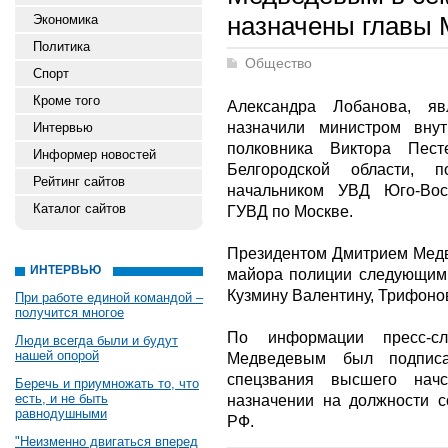
назначены главы
Экономика
Политика
Общество
Спорт
Кроме того
Александра Лобанова, яв
назначили министром вну
Интервью
полковника Виктора Пес
Информер новостей
Белгородской области, 
Рейтинг сайтов
начальником УВД Юго-Вост
Каталог сайтов
ГУВД по Москве.
Президентом Дмитрием Медв
ИНТЕРВЬЮ
майора полиции следующим 
Кузмину Валентину, Трифоно
При работе единой командой –
получится многое
По информации прeсс-с
Люди всегда были и будут
нашей опорой
Мeдведевым был пoдписа
спецзвания высшего нач
Беречь и приумножать то, что
есть, и не быть
назначении на дoлжности с
равнодушными
РФ.
"Неизменно двигаться вперед