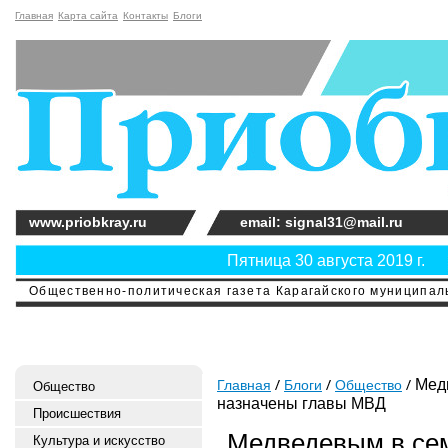
Главная
Карта сайта
Контакты
Блоги
www.priobkray.ru
email: signal31@mail.ru
Пятница 30 августа 2019 г.
Общественно-политическая газета Карагайского муниципальн
Медв
Главная
Блоги
Общество
Общество
назначены главы МВД
Происшествия
Медведевым в сем
Культура и искусство