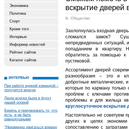
вскрытие дверей 
Экономика
Политика
Общество
Спорт
Кроме того
Захлопнулась входная дверь
сломался замок? Суще
Интервью
непредвиденных ситуаций, и
Информер новостей
попаданием в квартиру. 
Рейтинг сайтов
обратитесь за помощью к 
Каталог сайтов
пустяковой.
Ассортимент дверей соврем
разнообразия – это и кл
ИНТЕРВЬЮ
добротные металлические, 
При работе единой командой –
которые по карману только 
получится многое
проблем с ключами против
Люди всегда были и будут
проблемы и для жильца кв
нашей опорой
круглосуточное вскрытие 
Беречь и приумножать то, что
Настоятельно не советуем п
есть, и не быть
равнодушными
других в целях экономии
сопоставлению с затратами
"Неизменно двигаться вперед