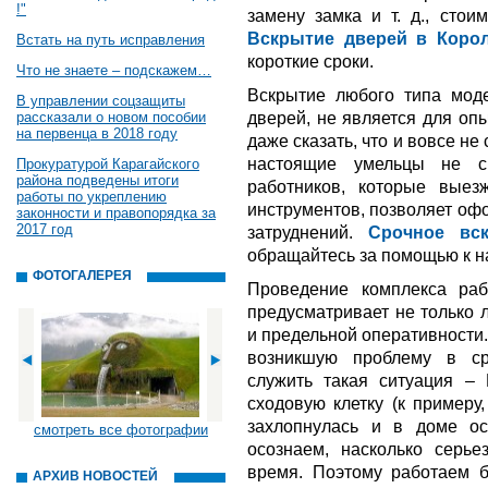
!"
замену замка и т. д., стои
Вскрытие дверей в Коро
Встать на путь исправления
короткие сроки.
Что не знаете – подскажем…
Вскрытие любого типа моде
В управлении соцзащиты
дверей, не является для оп
рассказали о новом пособии
на первенца в 2018 году
даже сказать, что и вовсе не
настоящие умельцы не с
Прокуратурой Карагайского
района подведены итоги
работников, которые выез
работы по укреплению
инструментов, позволяет оф
законности и правопорядка за
2017 год
затруднений.
Срочное вс
обращайтесь за помощью к н
ФОТОГАЛЕРЕЯ
Проведение комплекса ра
предусматривает не только 
и предельной оперативности.
возникшую проблему в с
служить такая ситуация –
сходовую клетку (к примеру,
захлопнулась и в доме 
смотреть все фотографии
осознаем, насколько серь
время. Поэтому работаем 
АРХИВ НОВОСТЕЙ