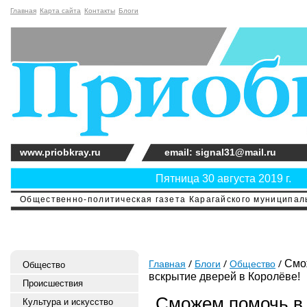
Главная
Карта сайта
Контакты
Блоги
www.priobkray.ru
email: signal31@mail.ru
Пятница 30 августа 2019 г.
Общественно-политическая газета Карагайского муниципальн
Смож
Главная
Блоги
Общество
Общество
вскрытие дверей в Королёве!
Происшествия
Сможем помочь в 
Культура и искусство