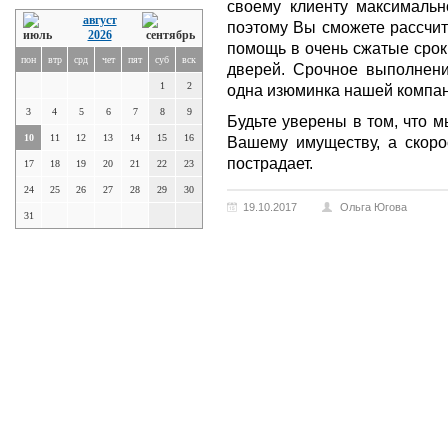
своему клиенту максимальн
август
поэтому Вы сможете рассчит
2026
помощь в очень сжатые срок
пон
втр
срд
чет
пят
суб
вск
дверей. Срочное выполнен
1
2
одна изюминка нашей компан
3
4
5
6
7
8
9
Будьте уверены в том, что 
10
11
12
13
14
15
16
Вашему имуществу, а скоро
пострадает.
17
18
19
20
21
22
23
24
25
26
27
28
29
30
19.10.2017
Ольга Югова
31