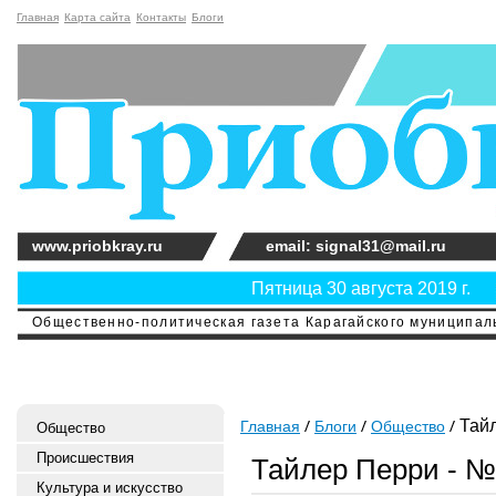
Главная
Карта сайта
Контакты
Блоги
www.priobkray.ru
email: signal31@mail.ru
Пятница 30 августа 2019 г.
Общественно-политическая газета Карагайского муниципальн
Тайл
Главная
Блоги
Общество
Общество
Происшествия
Тайлер Перри - № 
Культура и искусство