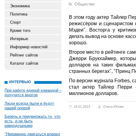
Общество
Экономика
Политика
В этом году актер Тайлер Пе
Спорт
режиссёром и сценаристом 
Мэдеи". Восторга у критик
Кроме того
делать вывод на основе касс
Интервью
хорошо.
Информер новостей
Второе место в рейтинге са
Рейтинг сайтов
Джерри Брукхаймер, которы
Каталог сайтов
долларов на таких фильмах
странных берегах", "Принц П
По версии журнала Forbes, 
ИНТЕРВЬЮ
стал актер Тайлер Перри 
При работе единой командой –
миллионов долларов.
получится многое
Люди всегда были и будут
24.01.2014
Ольга Югова
нашей опорой
Беречь и приумножать то, что
есть, и не быть
равнодушными
"Неизменно двигаться вперед