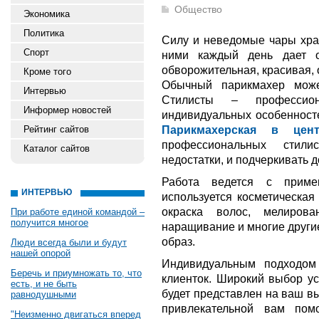
Общество
Экономика
Политика
Силу и неведомые чары хран
Спорт
ними каждый день дает 
обворожительная, красивая,
Кроме того
Обычный парикмахер може
Интервью
Стилисты – професси
Информер новостей
индивидуальных особенносте
Парикмахерская в цен
Рейтинг сайтов
профессиональных стили
Каталог сайтов
недостатки, и подчеркивать д
Работа ведется с приме
ИНТЕРВЬЮ
используется косметическа
окраска волос, мелирова
При работе единой командой –
получится многое
наращивание и многие другие
образ.
Люди всегда были и будут
нашей опорой
Индивидуальным подходо
Беречь и приумножать то, что
клиенток. Широкий выбор ус
есть, и не быть
будет представлен на ваш в
равнодушными
привлекательной вам пом
"Неизменно двигаться вперед