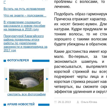
проблемы с волосами, то
!"
лечению.
Встать на путь исправления
Подобрать образ гармонирую
Что не знаете – подскажем…
Прическа отражает характер.
В управлении соцзащиты
их носят бизнес-вумен. Дл
рассказали о новом пособии
натурам. Кудри придумали м
на первенца в 2018 году
тонкие волосы, то не стои
Прокуратурой Карагайского
хорошего с такими волосам
района подведены итоги
работы по укреплению
будете убеждены в обратном
законности и правопорядка за
2017 год
Какие достоинства имеет ко
мало. Во-первых, за та
ФОТОГАЛЕРЕЯ
экономиться шампунь и 
расчесываться, выпрямля
короткой стрижкой вы всег
подчеркнет черты лица и п
короткая стрижка решает нав
четвертых, вы сможете скр
эффектов удлинения и округл
смотреть все фотографии
26.11.2013
Ольга Югова
АРХИВ НОВОСТЕЙ