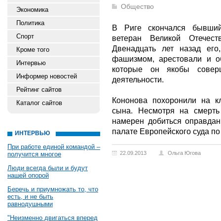
Общество
Экономика
Политика
В Риге скончался бывший
Спорт
ветеран Великой Отечес
Двенадцать лет назад его
Кроме того
фашизмом, арестовали и о
Интервью
которые он якобы совер
Информер новостей
деятельности.
Рейтинг сайтов
Кононова похоронили на к
Каталог сайтов
сына. Несмотря на смерть
намерен добиться оправдан
палате Европейского суда по
ИНТЕРВЬЮ
При работе единой командой –
22.09.2013
Ольга Югова
получится многое
Люди всегда были и будут
нашей опорой
Беречь и приумножать то, что
есть, и не быть
равнодушными
"Неизменно двигаться вперед