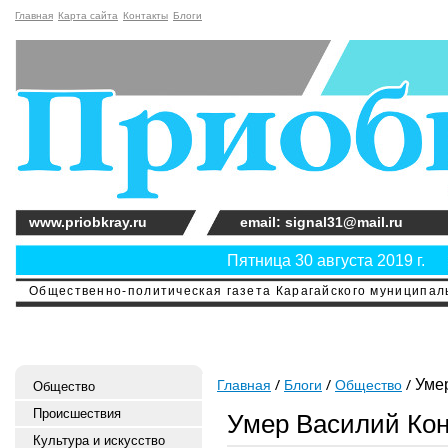
Главная
Карта сайта
Контакты
Блоги
www.priobkray.ru
email: signal31@mail.ru
Пятница 30 августа 2019 г.
Общественно-политическая газета Карагайского муниципальн
Умер
Главная
Блоги
Общество
Общество
Происшествия
Умер Василий Ко
Культура и искусство