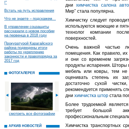
!"
дни
химчистка салона авт
Встать на путь исправления
Мир" стала популярна.
Что не знаете – подскажем…
Химчистку следует проводит
используются моющие и пятн
В управлении соцзащиты
рассказали о новом пособии
технолог компании посл
на первенца в 2018 году
поверхностей.
Прокуратурой Карагайского
Очень важной частью лю
района подведены итоги
работы по укреплению
помещения. Как правило, их
законности и правопорядка за
и они со временем загряз
2017 год
продукты испарения. Шторы п
мебель или ковры, тем не
ФОТОГАЛЕРЕЯ
оценивать степень их заг
достаточно сухой чистк
рекомендуется применять сп
дни
химчистка штор
стала по
Более трудоемкой является
требует большой акк
смотреть все фотографии
профессиональным специалис
Химчистка транспортных сре
АРХИВ НОВОСТЕЙ