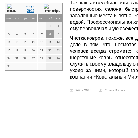
Так как автомобиль или сам
август
поверхностях салона быст
2026
засаленные места и пятна, 
пон
втр
срд
чет
пят
суб
вск
водой. Профессиональная хи
1
2
ему первоначальную свежест
3
4
5
6
7
8
9
Чистка ковров, похоже, всег
10
11
12
13
14
15
16
дело в том, что, несмотр
человек всегда стремится 
17
18
19
20
21
22
23
шерстяные ковры относятся 
24
25
26
27
28
29
30
служить своему владельцу о
31
уходе за ними, который га
компании «Кристальный Мир
09.07.2013
Ольга Югова