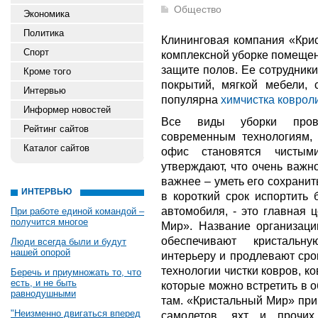
Общество
Экономика
Политика
Клининговая компания «Крис
Спорт
комплексной уборке помещени
защите полов. Ее сотрудник
Кроме того
покрытий, мягкой мебели,
Интервью
популярна
химчистка коврол
Информер новостей
Все виды уборки прово
Рейтинг сайтов
современным технологиям, 
Каталог сайтов
офис становятся чистым
утверждают, что очень важн
важнее – уметь его сохранит
ИНТЕРВЬЮ
в короткий срок испортить
автомобиля, - это главная 
При работе единой командой –
получится многое
Мир». Название организаци
обеспечивают кристальн
Люди всегда были и будут
нашей опорой
интерьеру и продлевают сро
технологии чистки ковров, к
Беречь и приумножать то, что
есть, и не быть
которые можно встретить в о
равнодушными
там. «Кристальный Мир» при
"Неизменно двигаться вперед
самолетов, яхт и прочи