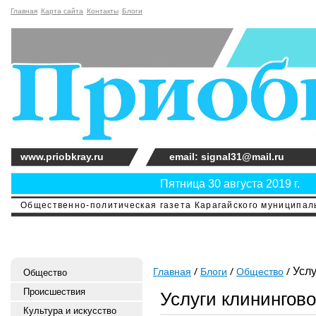
Главная
Карта сайта
Контакты
Блоги
www.priobkray.ru
email: signal31@mail.ru
Пятница 30 августа 2019 г.
Общественно-политическая газета Карагайского муниципальн
Услу
Главная
Блоги
Общество
Общество
Происшествия
Услуги клинингов
Культура и искусство