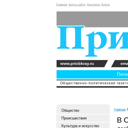
Главная
Карта сайта
Контакты
Блоги
www.priobkray.ru
ema
Пятни
Общественно-политическая газета
Главная
Общество
В 
Происшествия
Культура и искусство