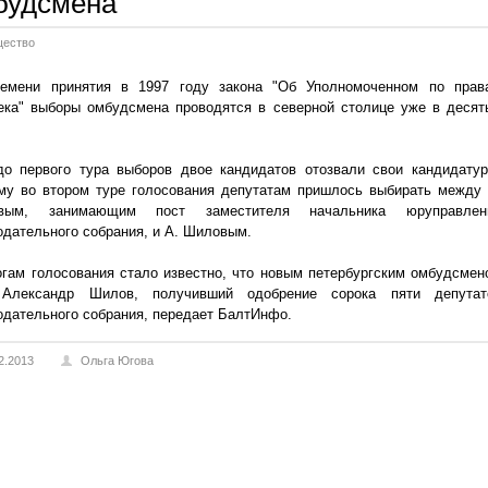
будсмена
ество
емени принятия в 1997 году закона "Об Уполномоченном по прав
ека" выборы омбудсмена проводятся в северной столице уже в десят
о первого тура выборов двое кандидатов отозвали свои кандидатур
му во втором туре голосования депутатам пришлось выбирать между 
овым, занимающим пост заместителя начальника юруправлен
одательного собрания, и А. Шиловым.
огам голосования стало известно, что новым петербургским омбудсмен
 Александр Шилов, получивший одобрение сорока пяти депутат
одательного собрания, передает БалтИнфо.
2.2013
Ольга Югова