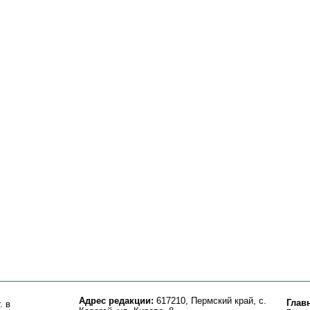
Адрес редакции:
617210, Пермский край, с.
Глав
. в