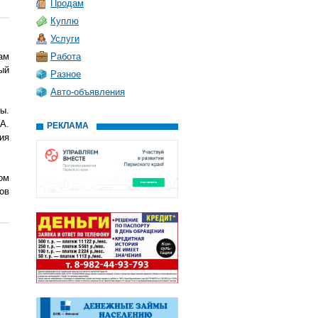
Продам
Куплю
Услуги
ам
Работа
ый
Разное
Авто-объявления
ы.
А.
РЕКЛАМА
ия
ом
ов