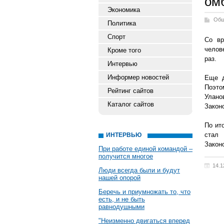
ом
Экономика
Общ
Политика
Спорт
Со вр
челов
Кроме того
раз.
Интервью
Информер новостей
Еще д
Поэто
Рейтинг сайтов
Улан
Каталог сайтов
Закон
По ит
стал
ИНТЕРВЬЮ
Закон
При работе единой командой –
получится многое
14.1
Люди всегда были и будут
нашей опорой
Беречь и приумножать то, что
есть, и не быть
равнодушными
"Неизменно двигаться вперед