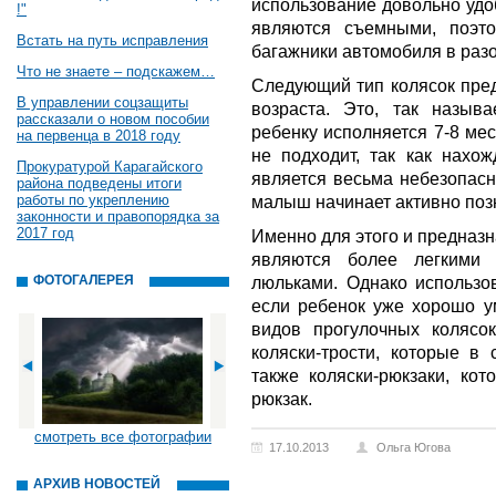
использование довольно удо
!"
являются съемными, поэт
Встать на путь исправления
багажники автомобиля в раз
Что не знаете – подскажем…
Следующий тип колясок пред
В управлении соцзащиты
возраста. Это, так называ
рассказали о новом пособии
ребенку исполняется 7-8 ме
на первенца в 2018 году
не подходит, так как нахо
Прокуратурой Карагайского
является весьма небезопасн
района подведены итоги
работы по укреплению
малыш начинает активно поз
законности и правопорядка за
2017 год
Именно для этого и предназ
являются более легкими
ФОТОГАЛЕРЕЯ
люльками. Однако использов
если ребенок уже хорошо у
видов прогулочных колясо
коляски-трости, которые в
также коляски-рюкзаки, ко
рюкзак.
смотреть все фотографии
17.10.2013
Ольга Югова
АРХИВ НОВОСТЕЙ