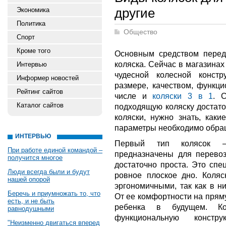
другие
Экономика
Политика
Общество
Спорт
Кроме того
Основным средством перед
коляска. Сейчас в магазина
Интервью
чудесной колесной конст
Информер новостей
размере, качеством, функци
Рейтинг сайтов
числе и
коляски 3 в 1
. 
Каталог сайтов
подходящую коляску достато
коляски, нужно знать, каки
параметры необходимо обра
ИНТЕРВЬЮ
Первый тип колясок – 
При работе единой командой –
предназначены для перевоз
получится многое
достаточно проста. Это сп
Люди всегда были и будут
ровное плоское дно. Коляс
нашей опорой
эргономичными, так как в н
Беречь и приумножать то, что
От ее комфортности на пряму
есть, и не быть
ребенка в будущем. Кол
равнодушными
функциональную констр
"Неизменно двигаться вперед