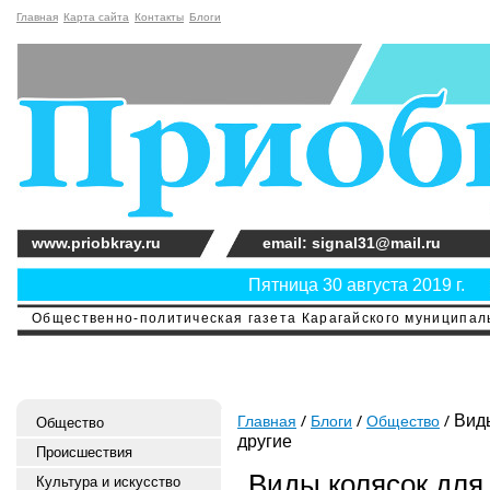
Главная
Карта сайта
Контакты
Блоги
www.priobkray.ru
email: signal31@mail.ru
Пятница 30 августа 2019 г.
Общественно-политическая газета Карагайского муниципальн
Виды
Главная
Блоги
Общество
Общество
другие
Происшествия
Виды колясок для 
Культура и искусство