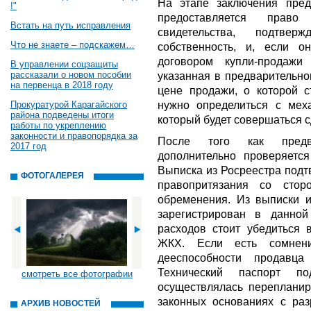
На этапе заключения пред
!"
предоставляется право
Встать на путь исправления
свидетельства, подтве
Что не знаете – подскажем…
собственность, и, если 
договором купли-продаж
В управлении соцзащиты
рассказали о новом пособии
указанная в предварительно
на первенца в 2018 году
цене продажи, о которой с
нужно определиться с мех
Прокуратурой Карагайского
района подведены итоги
который будет совершаться с
работы по укреплению
законности и правопорядка за
После того как предва
2017 год
дополнительно проверяется
Выписка из Росреестра подтв
ФОТОГАЛЕРЕЯ
правопритязания со стор
обременения. Из выписки и
зарегистрирован в данно
расходов стоит убедиться 
ЖКХ. Если есть сомнени
дееспособности продавца
Технический паспорт п
смотреть все фотографии
осуществлялась перепланир
законных основаниях с раз
АРХИВ НОВОСТЕЙ