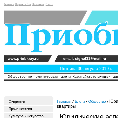
Главная
Карта сайта
Контакты
Блоги
www.priobkray.ru
email: signal31@mail.ru
Пятница 30 августа 2019 г.
Общественно-политическая газета Карагайского муниципальн
Юрид
Главная
Блоги
Общество
Общество
квартиры
Происшествия
Юридические аспе
Культура и искусство