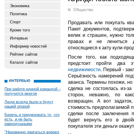
Экономика
Общество
Политика
Спорт
Продавать или покупать ква
Пакет документов, подтвер
Кроме того
велик и страшен, нужно тол
Интервью
правах и не лениться д
Информер новостей
относящиеся к акту кули-про
Рейтинг сайтов
После того, как подходящ
Каталог сайтов
предстоит пройти два
недвижимости
. Первый - за
Серьёзность намерений под
ИНТЕРВЬЮ
аванса. Термины похожи, но
сделка не состоялась из-за
При работе единой командой –
получится многое
сторон, неважно, по ка
возвращен. А вот задаток,
Люди всегда были и будут
нашей опорой
стоимость предполагаемой п
сделки после заключения п
Беречь и приумножать то, что
есть, и не быть
будет вернуть его в дво
равнодушными
покупателя эти деньги окажу
"Неизменно двигаться вперед