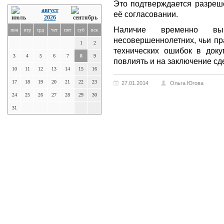
Это подтверждается разреш
август
её согласовании.
2026
Наличие временно вы
пон
втр
срд
чет
пят
суб
вск
несовершеннолетних, чьи пр
1
2
технических ошибок в док
3
4
5
6
7
8
9
повлиять и на заключение сде
10
11
12
13
14
15
16
17
18
19
20
21
22
23
27.01.2014
Ольга Югова
24
25
26
27
28
29
30
31