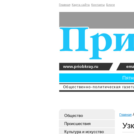
Главная
Карта сайта
Контакты
Блоги
www.priobkray.ru
ema
Пятни
Общественно-политическая газета
Главная
Общество
Уз
Происшествия
Культура и искусство