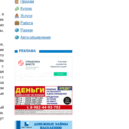
Продам
Куплю
 а
Услуги
их
Работа
мо
Разное
,
Авто-объявления
е,
ие
РЕКЛАМА
то
бе
 с
ая
 с
за
ом
ые
ый
а.
ут