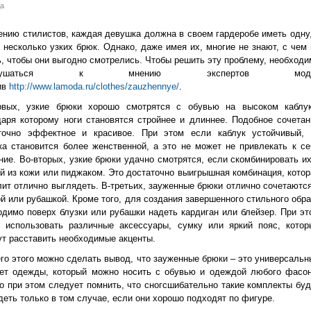
а
ению стилистов, каждая девушка должна в своем гардеробе иметь одну,
 несколько узких брюк. Однако, даже имея их, многие не знают, с чем 
ь, чтобы они выгодно смотрелись. Чтобы решить эту проблему, необходи
ислушаться к мнению экспертов моды
ив
http://www.lamoda.ru/clothes/zauzhennye/
.
рвых, узкие брюки хорошо смотрятся с обувью на высоком каблук
даря которому ноги становятся стройнее и длиннее. Подобное сочетан
точно эффектное и красивое. При этом если каблук устойчивый, 
ка становится более женственной, а это не может не привлекать к се
ние. Во-вторых, узкие брюки удачно смотрятся, если скомбинировать их
ой из кожи или пиджаком. Это достаточно выигрышная комбинация, котор
лит отлично выглядеть. В-третьих, зауженные брюки отлично сочетаются
ой или рубашкой. Кроме того, для создания завершенного стильного обра
одимо поверх блузки или рубашки надеть кардиган или блейзер. При эт
 использовать различные аксессуары, сумку или яркий пояс, котор
ут расставить необходимые акценты.
его этого можно сделать вывод, что зауженные брюки – это универсальн
ет одежды, который можно носить с обувью и одеждой любого фасон
о при этом следует помнить, что сногсшибательно такие комплекты буд
деть только в том случае, если они хорошо подходят по фигуре.