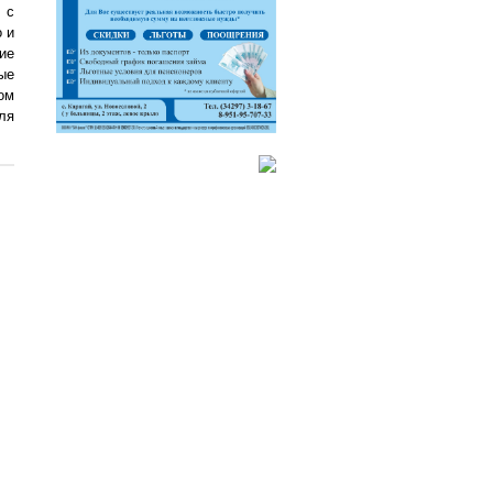
 с
 и
ие
ые
ом
ля