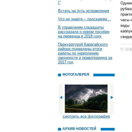
!"
Одним
рубаш
Встать на путь исправления
практ
Что не знаете – подскажем…
часы 
кеды 
В управлении соцзащиты
каблу
рассказали о новом пособии
на первенца в 2018 году
свида
Прокуратурой Карагайского
района подведены итоги
17.1
работы по укреплению
законности и правопорядка за
2017 год
ФОТОГАЛЕРЕЯ
смотреть все фотографии
АРХИВ НОВОСТЕЙ