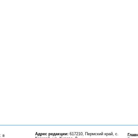
Адрес редакции:
617210, Пермский край, с.
Глав
. в