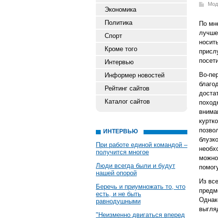
Мод
Экономика
Политика
По мн
лучше
Спорт
носит
Кроме того
пр
посет
Интервью
Во-пе
Информер новостей
благо
Рейтинг сайтов
доста
Каталог сайтов
поход
внима
куртк
позво
ИНТЕРВЬЮ
блузк
При работе единой командой –
необх
получится многое
можно
Люди всегда были и будут
помог
нашей опорой
Из вс
Беречь и приумножать то, что
предм
есть, и не быть
Однак
равнодушными
выгля
"Неизменно двигаться вперед