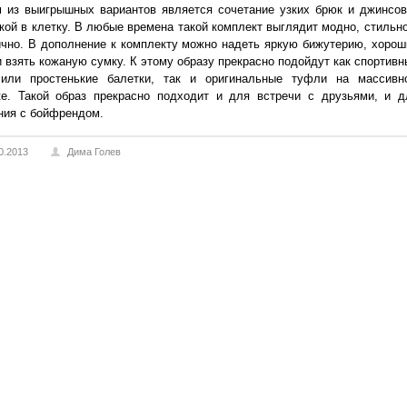
 из выигрышных вариантов является сочетание узких брюк и джинсов
кой в клетку. В любые времена такой комплект выглядит модно, стильно
ично. В дополнение к комплекту можно надеть яркую бижутерию, хорош
и взять кожаную сумку. К этому образу прекрасно подойдут как спортивн
или простенькие балетки, так и оригинальные туфли на массивн
ке. Такой образ прекрасно подходит и для встречи с друзьями, и д
ния с бойфрендом.
0.2013
Дима Голев