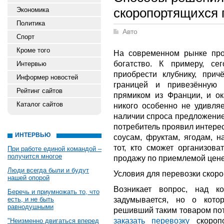
скоропортящихся 
Экономика
Политика
Авто
Спорт
Кроме того
На современном рынке про
богатство. К примеру, с
Интервью
приобрести клубнику, при
Информер новостей
границей и привезённую 
Рейтинг сайтов
прямиком из Франции, и ок
Каталог сайтов
никого особенно не удивля
наличии спроса предложение 
потребитель проявил интере
ИНТЕРВЬЮ
соусам, фруктам, ягодам, н
тот, кто сможет организова
При работе единой командой –
получится многое
продажу по приемлемой цене
Люди всегда были и будут
Условия для перевозки скор
нашей опорой
Возникает вопрос, над к
Беречь и приумножать то, что
задумывается, но о кото
есть, и не быть
равнодушными
решивший таким товаром пот
заказать перевозку
скоропо
"Неизменно двигаться вперед