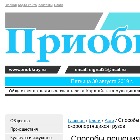
Главная
Карта сайта
Контакты
Блоги
www.priobkray.ru
email: signal31@mail.ru
Пятница 30 августа 2019 г.
Общественно-политическая газета Карагайского муниципальн
Способы 
Главная
Блоги
Авто
Общество
скоропортящихся грузов
Происшествия
Способы решения 
Культура и искусство