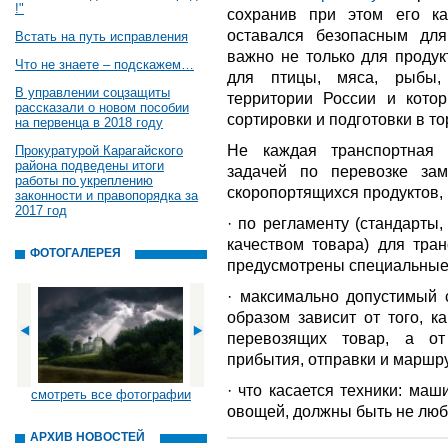
!"
сохранив при этом его ка
оставался безопасным для
Встать на путь исправления
важно не только для продук
Что не знаете – подскажем…
для птицы, мяса, рыбы,
В управлении соцзащиты
территории России и кото
рассказали о новом пособии
сортировки и подготовки в то
на первенца в 2018 году
Не каждая транспортная 
Прокуратурой Карагайского
района подведены итоги
задачей по перевозке за
работы по укреплению
скоропортящихся продуктов, 
законности и правопорядка за
2017 год
· по регламенту (стандарты
качеством товара) для тран
ФОТОГАЛЕРЕЯ
предусмотрены специальные
· максимально допустимый 
образом зависит от того, к
перевозящих товар, а о
прибытия, отправки и маршру
· что касается техники: ма
смотреть все фотографии
овощей, должны быть не люб
АРХИВ НОВОСТЕЙ