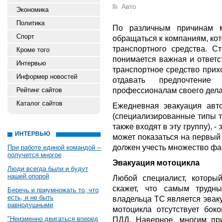
Авто
Экономика
Политика
По различным причинам м
Спорт
обращаться к компаниям, ко
транспортного средства. Ст
Кроме того
понимается важная и ответс
Интервью
транспортное средство прих
Информер новостей
отдавать предпочтени
профессионалам своего дела
Рейтинг сайтов
Каталог сайтов
Ежедневная эвакуация авто
(специализированные типы те
также входят в эту группу), - 
ИНТЕРВЬЮ
может показаться на первый
должен учесть множество фак
При работе единой командой –
получится многое
Эвакуация мотоцикла
Люди всегда были и будут
нашей опорой
Любой специалист, который
скажет, что самым трудн
Беречь и приумножать то, что
есть, и не быть
владельца ТС является эваку
равнодушными
мотоцикла отсутствует бок
"Неизменно двигаться вперед
ПДД. Наверное, многим при