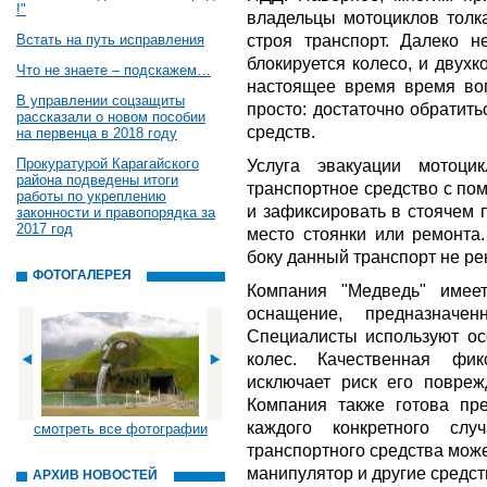
!"
владельцы мотоциклов толк
строя транспорт. Далеко н
Встать на путь исправления
блокируется колесо, и двухк
Что не знаете – подскажем…
настоящее время время во
В управлении соцзащиты
просто: достаточно обратит
рассказали о новом пособии
средств.
на первенца в 2018 году
Прокуратурой Карагайского
Услуга эвакуации мотоци
района подведены итоги
транспортное средство с по
работы по укреплению
и зафиксировать в стоячем 
законности и правопорядка за
2017 год
место стоянки или ремонта.
боку данный транспорт не ре
ФОТОГАЛЕРЕЯ
Компания "Медведь" имее
оснащение, предназначе
Специалисты используют о
колес. Качественная фи
исключает риск его повреж
Компания также готова пр
каждого конкретного сл
смотреть все фотографии
транспортного средства мож
манипулятор и другие средст
АРХИВ НОВОСТЕЙ