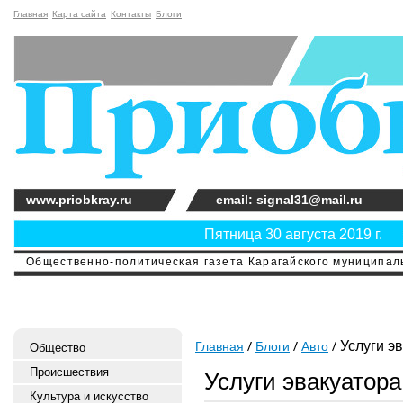
Главная
Карта сайта
Контакты
Блоги
www.priobkray.ru
email: signal31@mail.ru
Пятница 30 августа 2019 г.
Общественно-политическая газета Карагайского муниципальн
Услуги э
Главная
Блоги
Авто
Общество
Происшествия
Услуги эвакуатора
Культура и искусство