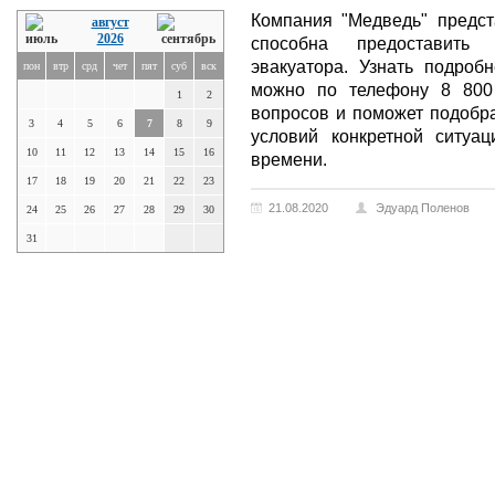
Компания "Медведь" предст
август
2026
способна предоставить 
эвакуатора. Узнать подро
пон
втр
срд
чет
пят
суб
вск
можно по телефону 8 800
1
2
вопросов и поможет подобра
3
4
5
6
7
8
9
условий конкретной ситуа
10
11
12
13
14
15
16
времени.
17
18
19
20
21
22
23
21.08.2020
Эдуард Поленов
24
25
26
27
28
29
30
31