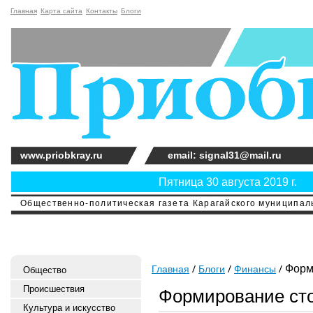
Главная
Карта сайта
Контакты
Блоги
www.priobkray.ru
email: signal31@mail.ru
Пятница 30 августа 2019 г.
Общественно-политическая газета Карагайского муниципальн
Форми
Главная
Блоги
Финансы
Общество
Происшествия
Формирование сто
Культура и искусство