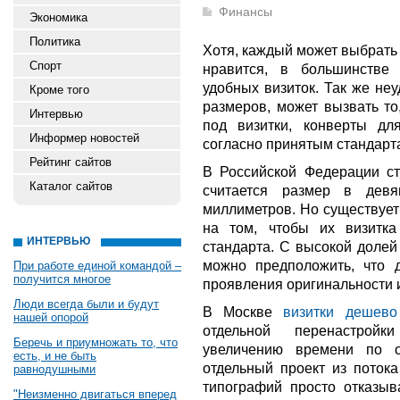
Финансы
Экономика
Политика
Хотя, каждый может выбрать
Спорт
нравится, в большинстве
удобных визиток. Так же не
Кроме того
размеров, может вызвать то
Интервью
под визитки, конверты дл
Информер новостей
согласно принятым стандарт
Рейтинг сайтов
В Российской Федерации ст
Каталог сайтов
считается размер в девя
миллиметров. Но существует
на том, чтобы их визитк
ИНТЕРВЬЮ
стандарта. С высокой долей
можно предположить, что д
При работе единой командой –
получится многое
проявления оригинальности и
Люди всегда были и будут
В Москве
визитки дешево
нашей опорой
отдельной перенастройк
Беречь и приумножать то, что
увеличению времени по 
есть, и не быть
отдельный проект из потока
равнодушными
типографий просто отказыв
"Неизменно двигаться вперед