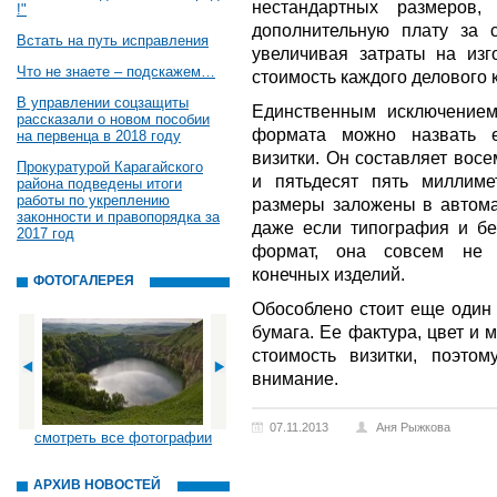
нестандартных размеров
!"
дополнительную плату за 
Встать на путь исправления
увеличивая затраты на изг
Что не знаете – подскажем…
стоимость каждого делового к
В управлении соцзащиты
Единственным исключением
рассказали о новом пособии
формата можно назвать е
на первенца в 2018 году
визитки. Он составляет вос
Прокуратурой Карагайского
и пятьдесят пять миллиме
района подведены итоги
работы по укреплению
размеры заложены в автома
законности и правопорядка за
даже если типография и бе
2017 год
формат, она совсем не 
конечных изделий.
ФОТОГАЛЕРЕЯ
Обособлено стоит еще один 
бумага. Ее фактура, цвет и 
стоимость визитки, поэто
внимание.
07.11.2013
Аня Рыжкова
смотреть все фотографии
АРХИВ НОВОСТЕЙ