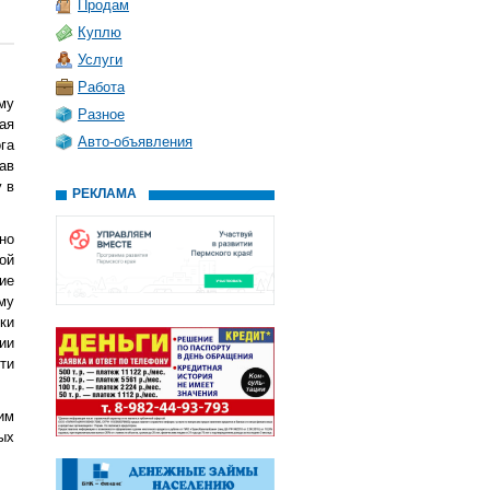
Продам
Куплю
Услуги
Работа
му
Разное
ая
Авто-объявления
га
ав
 в
РЕКЛАМА
но
ой
ие
му
ки
ии
ти
им
ых