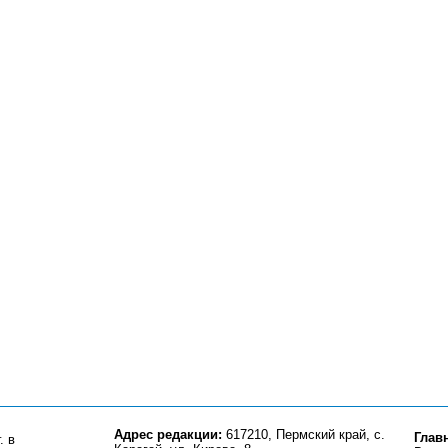
Адрес редакции:
617210, Пермский край, с.
Глав
. в