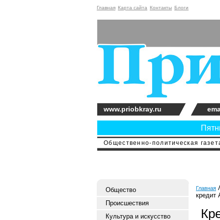
Главная
Карта сайта
Контакты
Блоги
www.priobkray.ru
ema
Пятни
Общественно-политическая газета
Главная
Общество
кредит 
Происшествия
Кре
Культура и искусство