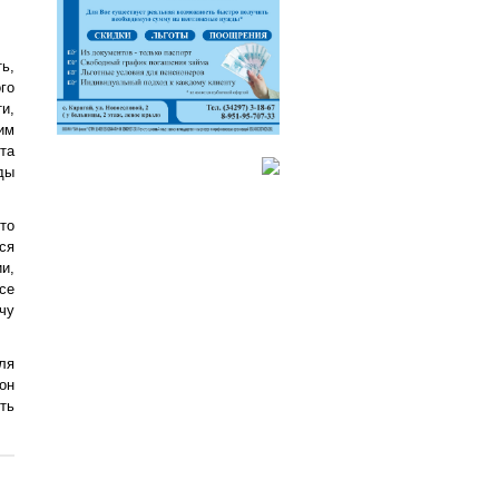
ь,
го
и,
им
ита
ды
то
ся
и,
се
чу
ля
он
ть