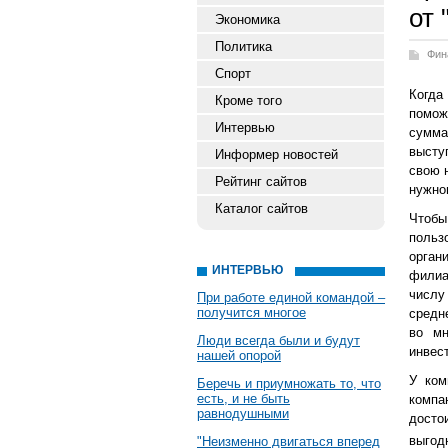
от 
Экономика
Политика
Фин
Спорт
Когда
Кроме того
помож
Интервью
сумма
высту
Информер новостей
свою 
Рейтинг сайтов
нужно
Каталог сайтов
Чтобы
польз
орган
ИНТЕРВЬЮ
филиа
числу
При работе единой командой –
получится многое
средн
во мн
Люди всегда были и будут
инвес
нашей опорой
У ком
Беречь и приумножать то, что
есть, и не быть
компа
равнодушными
досто
выгод
"Неизменно двигаться вперед