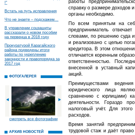
работы предпринимательск
!"
справку о размере доходов и
Встать на путь исправления
органы необходимо.
Что не знаете – подскажем…
По всем принятым на себ
В управлении соцзащиты
предприниматель отвечае
рассказали о новом пособии
словами, по решению суда 
на первенца в 2018 году
и реализовано с целью пог
Прокуратурой Карагайского
кредитора. В этом отношен
района подведены итоги
работы по укреплению
отличается коренным образо
законности и правопорядка за
ответственностью. Послед
2017 год
внесенной в уставный капи
акций.
ФОТОГАЛЕРЕЯ
Преимуществами ведения
юридического лица явля
сравнению с юрлицами) ка
деятельности. Гораздо пр
налоговый учёт. Для этого
расходов.
смотреть все фотографии
Время занятий предприним
трудовой стаж и даёт право
АРХИВ НОВОСТЕЙ