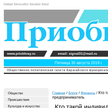
Главная
Карта сайта
Контакты
Блоги
www.priobkray.ru
email: signal31@mail.ru
Пятница 30 августа 2019 г.
Общественно-политическая газета Карагайского муниципальн
Кто т
Главная
Блоги
Финансы
Общество
предприниматель
Происшествия
Кто такой индиви
Культура и искусство