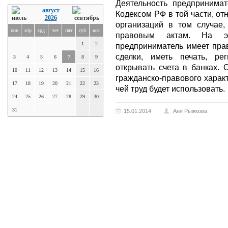
Деятельность предпринимат
август
Кодексом РФ в той части, от
2026
организаций в том случае,
пон
втр
срд
чет
пят
суб
вск
правовым актам. На эт
1
2
предприниматель имеет пра
сделки, иметь печать, ре
3
4
5
6
7
8
9
открывать счета в банках. 
10
11
12
13
14
15
16
гражданско-правового харак
17
18
19
20
21
22
23
чей труд будет использовать.
24
25
26
27
28
29
30
31
15.01.2014
Аня Рыжкова