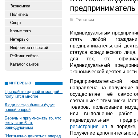
предприниматель
Экономика
Политика
Финансы
Спорт
Кроме того
Индивидуальным предприним
стать любой граждан
Интервью
предпринимательской деяте
Информер новостей
статуса юридического лица.
Рейтинг сайтов
для тех, кто официал
Каталог сайтов
Индивидуальный предприн
экономической деятельности.
Предпринимательской на
ИНТЕРВЬЮ
направлена на получение п
При работе единой командой –
осуществляет её самост
получится многое
связанные с этим риски. Ис
Люди всегда были и будут
товаров, пользование имущ
нашей опорой
или выполнение работ. 
Беречь и приумножать то, что
индивидуальным предпр
есть, и не быть
регистрация ип
в порядке, 
равнодушными
Получение дополнительного 
"Неизменно двигаться вперед