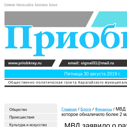
Главная
Карта сайта
Контакты
Блоги
www.priobkray.ru
email: signal31@mail.ru
Пятница 30 августа 2019 г.
Общественно-политическая газета Карагайского муниципальн
МВД з
Главная
Блоги
Финансы
Общество
которое обналичило более 2 м
Происшествия
МВД заявило о ра
Культура и искусство