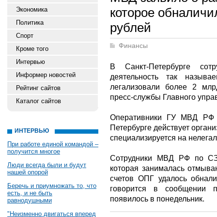
которое обналичи
Экономика
Политика
рублей
Спорт
Финансы
Кроме того
Интервью
В Санкт-Петербурге сотр
Информер новостей
деятельность так называ
легализовали более 2 млр
Рейтинг сайтов
пресс-службы Главного упр
Каталог сайтов
Оперативники ГУ МВД РФ 
Петербурге действует органи
ИНТЕРВЬЮ
специализируется на нелегал
При работе единой командой –
получится многое
Сотрудники МВД РФ по СЗ
Люди всегда были и будут
которая занималась отмыва
нашей опорой
счетов ОПГ удалось обнали
Беречь и приумножать то, что
говорится в сообщении п
есть, и не быть
появилось в понедельник.
равнодушными
"Неизменно двигаться вперед