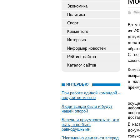
Мо
Экономика
Фин
Политика
Спорт
Во мн
из ИФ
Кроме того
докум
Интервью
делат
Информер новостей
обрат
С ее
Рейтинг сайтов
сэкон
Каталог сайтов
Комп
выпра
в нал
ИНТЕРВЬЮ
преим
При работе единой командой –
получится многое
осуще
Люди всегда были и будут
небол
нашей опорой
опера
доста
Беречь и приумножать то, что
В нас
есть, и не быть
равнодушными
докум
тольк
"Неизменно двигаться вперед