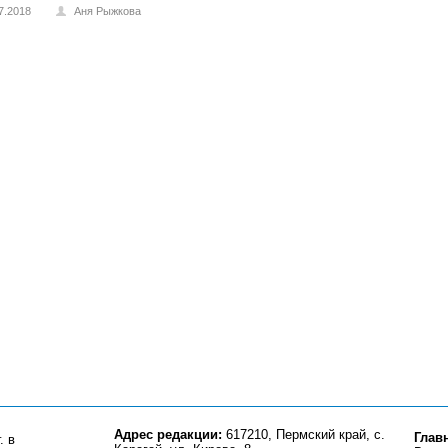
7.2018
Аня Рыжкова
Адрес редакции:
617210, Пермский край, с.
Глав
. в