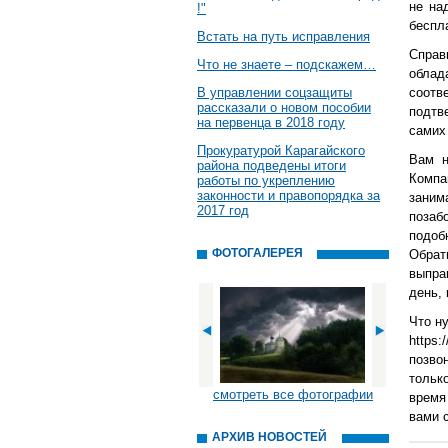
не на
!"
беспл
Встать на путь исправления
Справ
Что не знаете – подскажем…
облад
В управлении соцзащиты
соотв
рассказали о новом пособии
подтв
на первенца в 2018 году
самих 
Прокуратурой Карагайского
Вам н
района подведены итоги
Компан
работы по укреплению
законности и правопорядка за
заним
2017 год
позаб
подо
ФОТОГАЛЕРЕЯ
Обрат
выпра
день, 
Что н
https:
позво
тольк
смотреть все фотографии
время
вами 
АРХИВ НОВОСТЕЙ