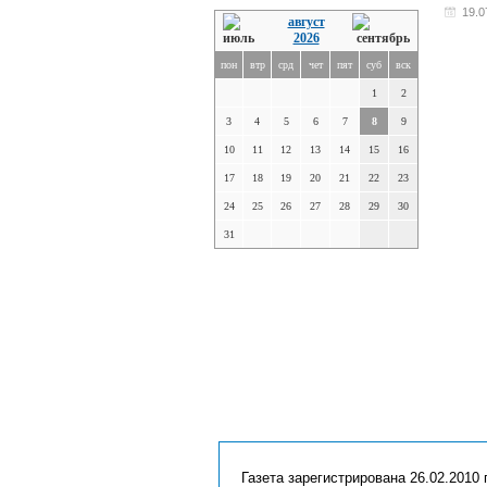
19.0
август
2026
пон
втр
срд
чет
пят
суб
вск
1
2
3
4
5
6
7
8
9
10
11
12
13
14
15
16
17
18
19
20
21
22
23
24
25
26
27
28
29
30
31
Газета зарегистрирована 26.02.2010 г