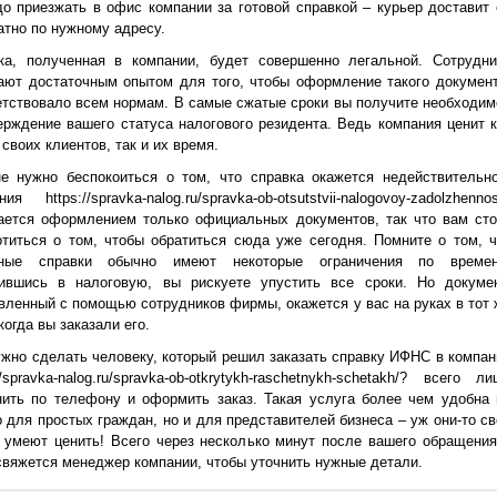
до приезжать в офис компании за готовой справкой – курьер доставит 
атно по нужному адресу.
ка, полученная в компании, будет совершенно легальной. Сотрудни
ают достаточным опытом для того, чтобы оформление такого документ
етствовало всем нормам. В самые сжатые сроки вы получите необходим
ерждение вашего статуса налогового резидента. Ведь компания ценит к
своих клиентов, так и их время.
е нужно беспокоиться о том, что справка окажется недействительно
ия https://spravka-nalog.ru/spravka-ob-otsutstvii-nalogovoy-zadolzhennos
ается оформлением только официальных документов, так что вам сто
отиться о том, чтобы обратиться сюда уже сегодня. Помните о том, ч
бные справки обычно имеют некоторые ограничения по времен
ившись в налоговую, вы рискуете упустить все сроки. Но докумен
вленный с помощью сотрудников фирмы, окажется у вас на руках в тот 
когда вы заказали его.
ужно сделать человеку, который решил заказать справку ИФНС в компан
//spravka-nalog.ru/spravka-ob-otkrytykh-raschetnykh-schetakh/? всего л
нить по телефону и оформить заказ. Такая услуга более чем удобна 
о для простых граждан, но и для представителей бизнеса – уж они-то св
 умеют ценить! Всего через несколько минут после вашего обращения
свяжется менеджер компании, чтобы уточнить нужные детали.