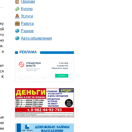
Продам
Куплю
Услуги
ку
Работа
ой
Разное
то
Авто-объявления
но
к.
 и
РЕКЛАМА
ет
ся
 К
ые
не
ам