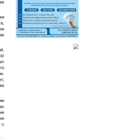
ее
ки
а,
ое
ак
й.
ti/
ит
то
и.
т,
же
ии
ишь
не
ое
 с