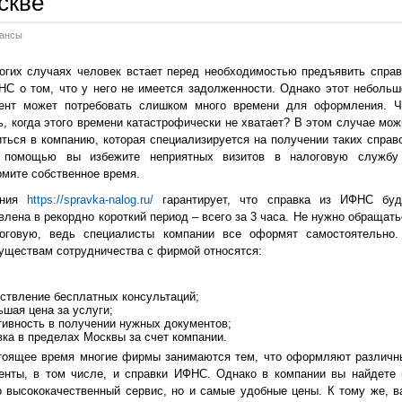
скве
ансы
огих случаях человек встает перед необходимостью предъявить справ
НС о том, что у него не имеется задолженности. Однако этот небольш
ент может потребовать слишком много времени для оформления. Ч
ь, когда этого времени катастрофически не хватает? В этом случае мож
иться в компанию, которая специализируется на получении таких справо
 помощью вы избежите неприятных визитов в налоговую службу
омите собственное время.
ания
https://spravka-nalog.ru/
гарантирует, что справка из ИФНС буд
влена в рекордно короткий период – всего за 3 часа. Не нужно обращать
оговую, ведь специалисты компании все оформят самостоятельно.
уществам сотрудничества с фирмой относятся:
ствление бесплатных консультаций;
ьшая цена за услуги;
тивность в получении нужных документов;
вка в пределах Москвы за счет компании.
тоящее время многие фирмы занимаются тем, что оформляют различн
енты, в том числе, и справки ИФНС. Однако в компании вы найдете 
о высококачественный сервис, но и самые удобные цены. К тому же, в