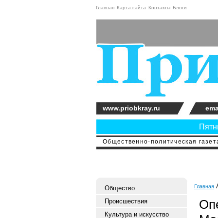
Главная
Карта сайта
Контакты
Блоги
www.priobkray.ru
ema
Пятни
Общественно-политическая газета
Главная
Общество
Оп
Происшествия
Культура и искусство