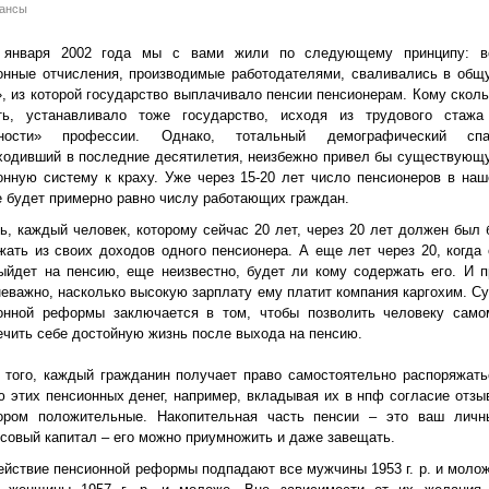
ансы
 января 2002 года мы с вами жили по следующему принципу: в
онные отчисления, производимые работодателями, сваливались в общ
», из которой государство выплачивало пенсии пенсионерам. Кому сколь
ть, устанавливало тоже государство, исходя из трудового стажа
дности» профессии. Однако, тотальный демографический спа
ходивший в последние десятилетия, неизбежно привел бы существующ
онную систему к краху. Уже через 15-20 лет число пенсионеров в наш
е будет примерно равно числу работающих граждан.
ть, каждый человек, которому сейчас 20 лет, через 20 лет должен был 
жать из своих доходов одного пенсионера. А еще лет через 20, когда 
ыйдет на пенсию, еще неизвестно, будет ли кому содержать его. И п
неважно, насколько высокую зарплату ему платит компания каргохим. Су
онной реформы заключается в том, чтобы позволить человеку само
ечить себе достойную жизнь после выхода на пенсию.
 того, каждый гражданин получает право самостоятельно распоряжать
ю этих пенсионных денег, например, вкладывая их в нпф согласие отзы
ором положительные. Накопительная часть пенсии – это ваш личн
совый капитал – его можно приумножить и даже завещать.
ействие пенсионной реформы подпадают все мужчины 1953 г. р. и молож