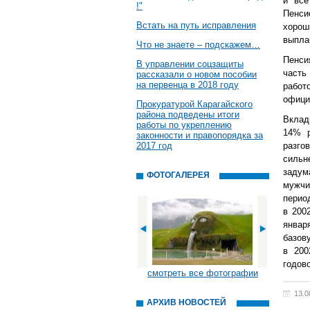
и все
!"
Пенси
Встать на путь исправления
хорош
выпла
Что не знаете – подскажем…
Пенси
В управлении соцзащиты
част
рассказали о новом пособии
на первенца в 2018 году
рабо
офици
Прокуратурой Карагайского
района подведены итоги
Вклад
работы по укреплению
14% р
законности и правопорядка за
2017 год
разго
сильн
задум
ФОТОГАЛЕРЕЯ
мужчи
перио
в 200
январ
базов
в 200
годово
смотреть все фотографии
13.0
АРХИВ НОВОСТЕЙ