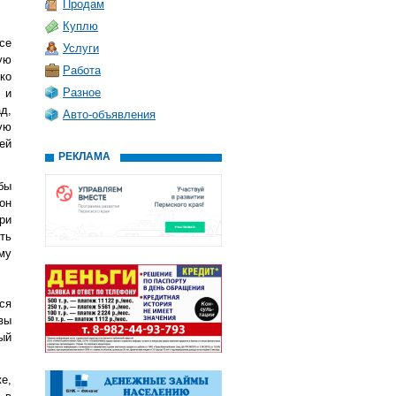
Продам
Куплю
се
Услуги
ую
Работа
ко
Разное
 и
д,
Авто-объявления
ую
ей
РЕКЛАМА
бы
он
ри
ть
му
ся
вы
ый
е,