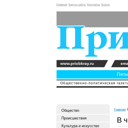
Главная
Карта сайта
Контакты
Блоги
www.priobkray.ru
ema
Пятни
Общественно-политическая газета
Главная
Общество
В 
Происшествия
Культура и искусство