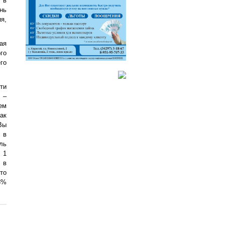
 в
нь
я,
ая
го
го
ти
 –
ем
ак
Вы
 в
ль
 1
 в
то
3%