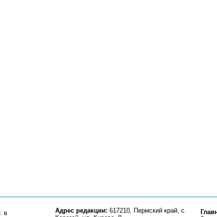
Адрес редакции:
617210, Пермский край, с.
Глав
. в