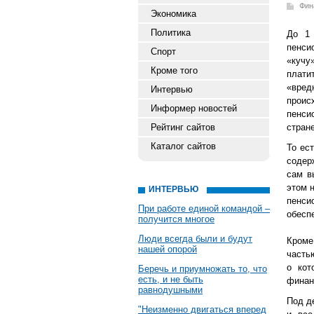
Фин
Экономика
Политика
До 1
пенси
Спорт
«кучу
Кроме того
плати
«вре
Интервью
проис
Информер новостей
пенси
Рейтинг сайтов
стран
Каталог сайтов
То ес
содер
сам в
этом 
ИНТЕРВЬЮ
пенси
При работе единой командой –
обесп
получится многое
Люди всегда были и будут
Кроме
нашей опорой
часть
о кот
Беречь и приумножать то, что
есть, и не быть
финан
равнодушными
Под д
"Неизменно двигаться вперед