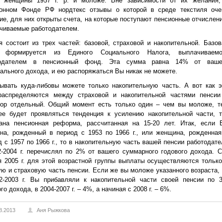
 женщины 1957 г. р. и моложе. Вне зависимости от их желания,
онном Фонде РФ нордтекс отзывы о которой в среде текстиля оче
ие, для них открыты счета, на которые поступают пенсионные отчислени
чиваемые работодателем.
я состоит из трех частей: базовой, страховой и накопительной. Базов
ь формируется из Единого Социального Налога, выплачиваемо
тодателем в пенсионный фонд. Эта сумма равна 14% от ваше
ального дохода, и ею распоряжаться Вы никак не можете.
ывать куда-либовы можете только накопительную часть. А вот как э
аспределяются между страховой и накопительной частями пенсии
вор отдельный. Общий момент есть только один – чем вы моложе, т
ее будет проявляться тенденция к усилению накопительной части, т
ана пенсионная реформа, рассчитанная на 15-20 лет. Итак, если 
на, рожденный в период с 1953 по 1966 г., или женщина, рожденная
д с 1957 по 1966 г., то в накопительную часть вашей пенсии работодате
2-2004 г. перечислял по 2% от вашего суммарного годового дохода. С
я 2005 г. для этой возрастной группы выплаты осуществляются только
ую и страховую часть пенсии. Если же вы моложе указанного возраста, 
2-2003 г. Вы прибавляли к накопительной части своей пенсии по 
го дохода, в 2004-2007 г. – 4%, а начиная с 2008 г. – 6%.
8.2013
Аня Рыжкова