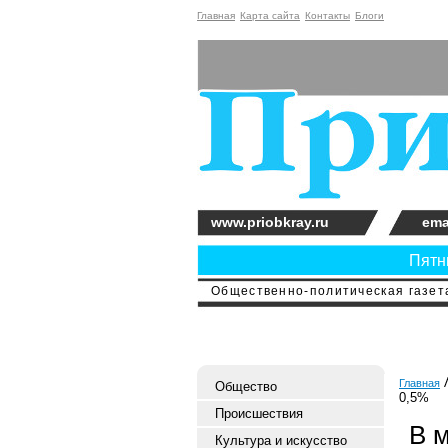
Главная
Карта сайта
Контакты
Блоги
www.priobkray.ru
ema
Пятни
Общественно-политическая газета
Главная
Общество
0,5%
Происшествия
В 
Культура и искусство