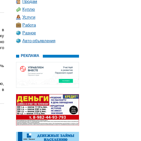
Продам
Куплю
Услуги
Работа
 в
Разное
ку
Авто-объявления
но
го
РЕКЛАМА
ль
ю,
 в