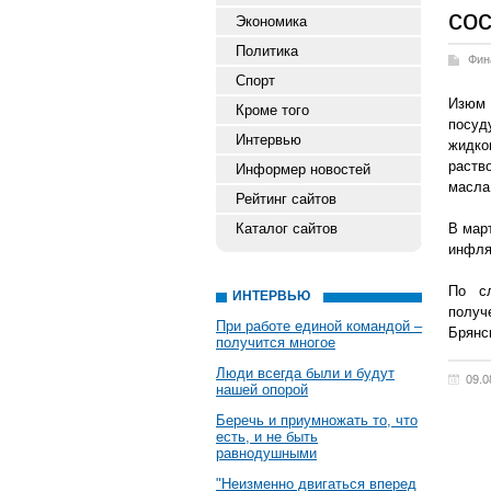
со
Экономика
Политика
Фин
Спорт
Изюм 
Кроме того
посуд
Интервью
жидко
раств
Информер новостей
масла
Рейтинг сайтов
Каталог сайтов
В мар
инфля
По с
ИНТЕРВЬЮ
получ
При работе единой командой –
Брянс
получится многое
Люди всегда были и будут
09.0
нашей опорой
Беречь и приумножать то, что
есть, и не быть
равнодушными
"Неизменно двигаться вперед