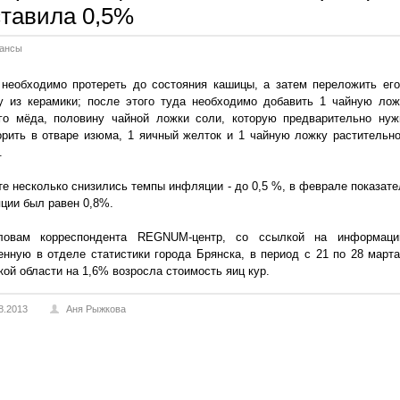
ставила 0,5%
ансы
необходимо протереть до состояния кашицы, а затем переложить его
у из керамики; после этого туда необходимо добавить 1 чайную лож
го мёда, половину чайной ложки соли, которую предварительно нуж
орить в отваре изюма, 1 яичный желток и 1 чайную ложку растительно
.
те несколько снизились темпы инфляции - до 0,5 %, в феврале показате
ции был равен 0,8%.
ловам корреспондента REGNUM-центр, со ссылкой на информаци
енную в отделе статистики города Брянска, в период с 21 по 28 марта
кой области на 1,6% возросла стоимость яиц кур.
8.2013
Аня Рыжкова