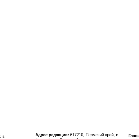
Адрес редакции:
617210, Пермский край, с.
Глав
. в