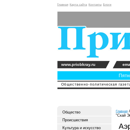
Главная
Карта сайта
Контакты
Блоги
www.priobkray.ru
ema
Пятни
Общественно-политическая газета
Главная
Общество
"Скай Э
Происшествия
Аэ
Культура и искусство