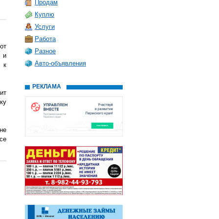
Продам
Куплю
Услуги
Работа
от
Разное
 и
Авто-объявления
 к
РЕКЛАМА
ит
ку
не
се