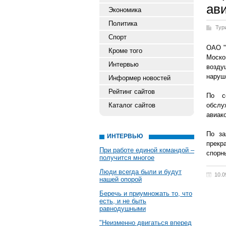
ав
Экономика
Политика
Тур
Спорт
ОАО "
Кроме того
Моско
Интервью
возду
наруш
Информер новостей
Рейтинг сайтов
По со
Каталог сайтов
обслу
авиак
По за
ИНТЕРВЬЮ
прекр
При работе единой командой –
спорн
получится многое
Люди всегда были и будут
10.0
нашей опорой
Беречь и приумножать то, что
есть, и не быть
равнодушными
"Неизменно двигаться вперед