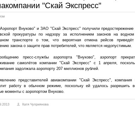
иакомпании "Скай Экспресс"
изм
Аэропорт Внуково" и ЗАО "Скай Экспресс" получили предостережение 
вской прокуратуры по надзору за исполнением законов на водном
шном транспорте о том, что вероятная отмена рейсов приведёт
ению закона о защите прав потребителей, что является недопустимым.
общению пресс-службы аэропорта "Внуково", аэропорт прекрат
живание самолётов компании "Скай Экспресс" с 1 апреля, посколь
омпания задолжала аэропорту 207 миллионов рублей.
явлению представителей авиакомпании "Скай Экспресс", компания 
атит работу в обычном режиме, поскольку ей удалось разрешить в
ые моменты с аэропортом Внуково.
9.2013
Катя Чуприянова