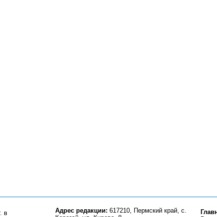
Адрес редакции:
617210, Пермский край, с.
Глав
. в