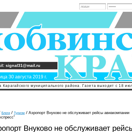
il: signal31@mail.ru
ца 30 августа 2019 г.
 Карагайского муниципального района. Газета выходит с 18 июл
Аэропорт Внуково не обслуживает рейсы авиакомпании
Блоги
Туризм
кспресс"
ропорт Внуково не обслуживает рейс