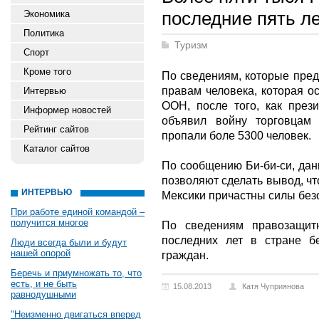
последние пять ле
Экономика
Политика
Туризм
Спорт
Кроме того
По сведениям, которые пред
правам человека, которая о
Интервью
ООН, после того, как през
Информер новостей
объявил войну торговцам 
Рейтинг сайтов
пропали боле 5300 человек.
Каталог сайтов
По сообщению Би-би-си, да
позволяют сделать вывод, ч
ИНТЕРВЬЮ
Мексики причастны силы без
При работе единой командой –
получится многое
По сведениям правозащитн
последних лет в стране б
Люди всегда были и будут
нашей опорой
граждан.
Беречь и приумножать то, что
есть, и не быть
15.08.2013
Катя Чуприянова
равнодушными
"Неизменно двигаться вперед