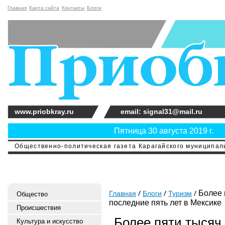
Главная
Карта сайта
Контакты
Блоги
www.priobkray.ru
email: signal31@mail.ru
Пятница 30 августа 2019 г.
Общественно-политическая газета Карагайского муниципальн
Более 
Главная
Блоги
Туризм
Общество
последние пять лет в Мексике
Происшествия
Более пяти тысяч
Культура и искусство