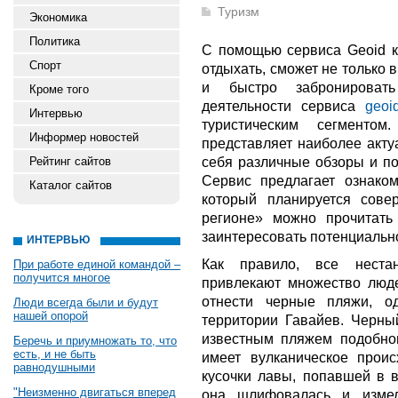
Туризм
Экономика
Политика
С помощью сервиса Geoid к
Спорт
отдыхать, сможет не только
и быстро забронироват
Кроме того
деятельности сервиса
geoid
Интервью
туристическим сегменто
Информер новостей
представляет наиболее акт
себя различные обзоры и п
Рейтинг сайтов
Сервис предлагает ознаком
Каталог сайтов
который планируется сове
регионе» можно прочитать
заинтересовать потенциально
ИНТЕРВЬЮ
Как правило, все неста
При работе единой командой –
получится многое
привлекают множество люд
отнести черные пляжи, о
Люди всегда были и будут
нашей опорой
территории Гавайев. Черны
известным пляжем подобног
Беречь и приумножать то, что
есть, и не быть
имеет вулканическое проис
равнодушными
кусочки лавы, попавшей в в
"Неизменно двигаться вперед
она шлифовалась и измел