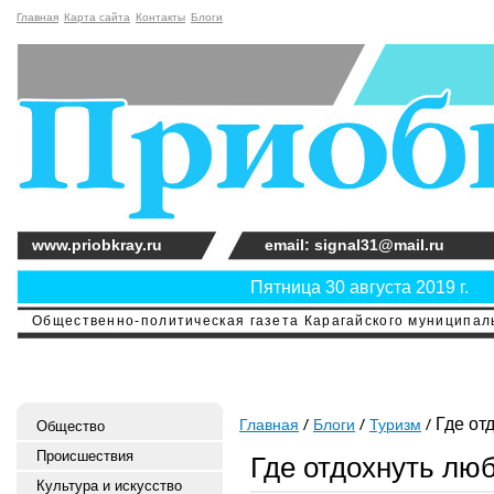
Главная
Карта сайта
Контакты
Блоги
www.priobkray.ru
email: signal31@mail.ru
Пятница 30 августа 2019 г.
Общественно-политическая газета Карагайского муниципальн
Где от
Главная
Блоги
Туризм
Общество
Происшествия
Где отдохнуть лю
Культура и искусство