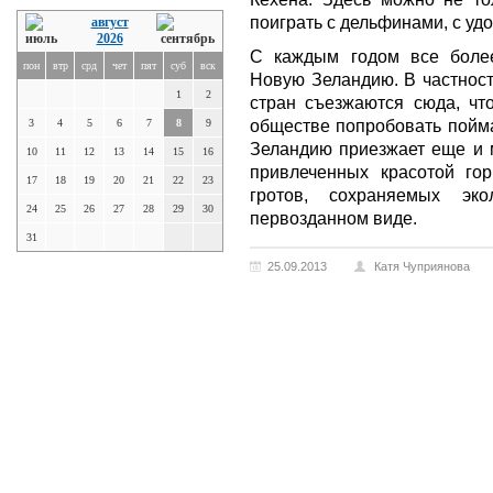
поиграть с дельфинами, с у
август
2026
С каждым годом все боле
пон
втр
срд
чет
пят
суб
вск
Новую Зеландию. В частност
1
2
стран съезжаются сюда, чт
обществе попробовать пойм
3
4
5
6
7
8
9
Зеландию приезжает еще и м
10
11
12
13
14
15
16
привлеченных красотой гор
17
18
19
20
21
22
23
гротов, сохраняемых эк
24
25
26
27
28
29
30
первозданном виде.
31
25.09.2013
Катя Чуприянова