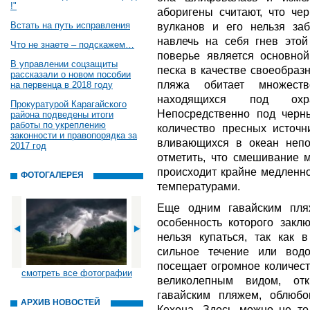
!"
аборигены считают, что че
Встать на путь исправления
вулканов и его нельзя за
навлечь на себя гнев этой
Что не знаете – подскажем…
поверье является основной
В управлении соцзащиты
песка в качестве своеобраз
рассказали о новом пособии
пляжа обитает множест
на первенца в 2018 году
находящихся под охра
Прокуратурой Карагайского
Непосредственно под черн
района подведены итоги
работы по укреплению
количество пресных источн
законности и правопорядка за
вливающихся в океан непо
2017 год
отметить, что смешивание 
происходит крайне медленно
ФОТОГАЛЕРЕЯ
температурами.
Еще одним гавайским пля
особенность которого закл
нельзя купаться, так как 
сильное течение или вод
посещает огромное количест
смотреть все фотографии
великолепным видом, от
гавайским пляжем, облюбо
АРХИВ НОВОСТЕЙ
Кехена. Здесь можно не то