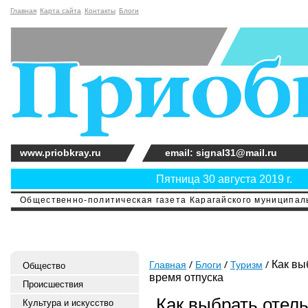
Главная
Карта сайта
Контакты
Блоги
www.priobkray.ru
email: signal31@mail.ru
Пятница 30 августа 2019 г.
Общественно-политическая газета Карагайского муниципальн
Как вы
Главная
Блоги
Туризм
Общество
время отпуска
Происшествия
Как выбрать отел
Культура и искусство