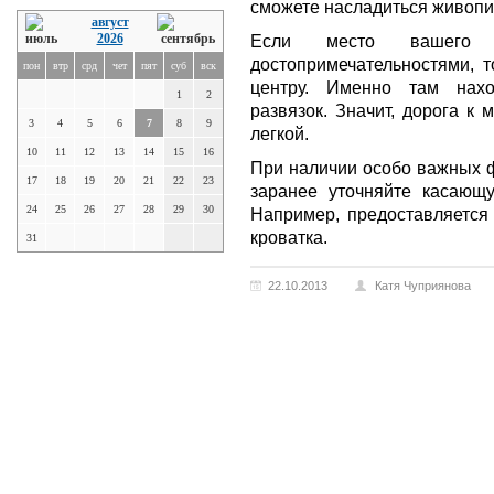
сможете насладиться живоп
август
2026
Если место вашего 
достопримечательностями, 
пон
втр
срд
чет
пят
суб
вск
центру. Именно там нахо
1
2
развязок. Значит, дорога к
3
4
5
6
7
8
9
легкой.
10
11
12
13
14
15
16
При наличии особо важных ф
17
18
19
20
21
22
23
заранее уточняйте касающ
24
25
26
27
28
29
30
Например, предоставляется
кроватка.
31
22.10.2013
Катя Чуприянова