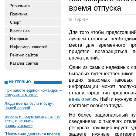
время отпуска
Экономика
Политика
Туризм
Спорт
Кроме того
Для того чтобы предстоящий
лучшей стороны, необходим
Интервью
места для временного пр
Информер новостей
придется возвращаться 
Рейтинг сайтов
впечатлений.
Каталог сайтов
Один из самых надежных сп
бывалых путешественников. 
ваших знакомых таковых 
ИНТЕРВЬЮ
информации может послужи
При работе единой командой –
страну, город, тип предпола
получится многое
вена отели
». Найти нужную 
Люди всегда были и будут
составит особого труда.
нашей опорой
Но более рациональный пут
Беречь и приумножать то, что
сведениями о тысячах отеле
есть, и не быть
равнодушными
ресурсах функционирует у
задаете нужные критерии
"Неизменно двигаться вперед