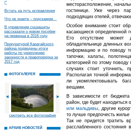
!"
месторасположение, началь
гостинице. Уже через п
Встать на путь исправления
подходящих отелей, отвечаю
Что не знаете – подскажем…
Особое внимание стоит обр
В управлении соцзащиты
касающиеся определенной г
рассказали о новом пособии
на первенца в 2018 году
Его отсутствие может д
обладательнице длинных вол
Прокуратурой Карагайского
района подведены итоги
информацию и по поводу то
работы по укреплению
тапочки, халаты, полотенц
законности и правопорядка за
2017 год
категорией по этому поводу
случаях стоит уточнить, п
ФОТОГАЛЕРЕЯ
Располагая точной информац
ли укомплектовывать баг
вещами.
В зависимости от бюджета
район, где будет находиться 
или мальдивы
, другие куро
то лучше предпочесть жилье 
смотреть все фотографии
Так не придется тратить в
расслабленного состояния в
АРХИВ НОВОСТЕЙ