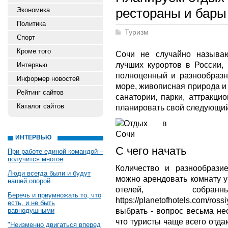
рестораны и бары 
Экономика
Политика
Туризм
Спорт
Кроме того
Сочи не случайно называ
лучших курортов в России,
Интервью
полноценный и разнообразн
Информер новостей
море, живописная природа и
Рейтинг сайтов
санатории, парки, аттракци
Каталог сайтов
планировать свой следующий
ИНТЕРВЬЮ
С чего начать
При работе единой командой –
получится многое
Количество и разнообрази
Люди всегда были и будут
можно арендовать комнату у
нашей опорой
отелей, собр
Беречь и приумножать то, что
https://planetofhotels.com
есть, и не быть
выбрать - вопрос весьма не
равнодушными
что туристы чаще всего отд
"Неизменно двигаться вперед