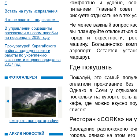
комфортно и удобно, ос
!"
питанием. Главный совет:
Встать на путь исправления
рискуете отдыхать не в тех у
Что не знаете – подскажем…
Не менее важный вопрос кас
В управлении соцзащиты
вы планируйте отклониться 
рассказали о новом пособии
город и окрестности, ре
на первенца в 2018 году
машину. Большинство ком
Прокуратурой Карагайского
аэропорт. Остается уста
района подведены итоги
работы по укреплению
маршрут.
законности и правопорядка за
2017 год
Где покушать
Пожалуй, это самый попул
ФОТОГАЛЕРЕЯ
оплатили проживание без 
Однако в Сочи у отдыхающ
поскольку на курорте есть 
кафе, где можно вкусно по
список:
Ресторан «CORKs» на у
смотреть все фотографии
Заведение расположено оче
АРХИВ НОВОСТЕЙ
города, однако на этом его