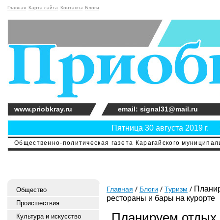
Главная
Карта сайта
Контакты
Блоги
www.priobkray.ru
email: signal31@mail.ru
Пятница 30 августа 2019 г.
Общественно-политическая газета Карагайского муниципальн
Планир
Главная
Блоги
Туризм
Общество
рестораны и бары на курорте
Происшествия
Планируем отдых 
Культура и искусство