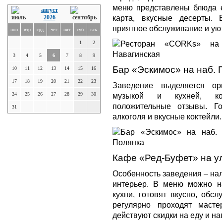
меню представлены блюда е
август
карта, вкусные десерты. 
2026
приятное обслуживание и ую
пон
втр
срд
чет
пят
суб
вск
1
2
3
4
5
6
7
8
9
Бар «Эскимос» на наб. 
10
11
12
13
14
15
16
17
18
19
20
21
22
23
Заведение выделяется ор
24
25
26
27
28
29
30
музыкой и кухней, кот
положительные отзывы. Г
31
алкоголя и вкусные коктейли
Кафе «Ред-Буфет» на у
Особенность заведения – на
интерьер. В меню можно н
кухни, готовят вкусно, обс
регулярно проходят маст
действуют скидки на еду и на