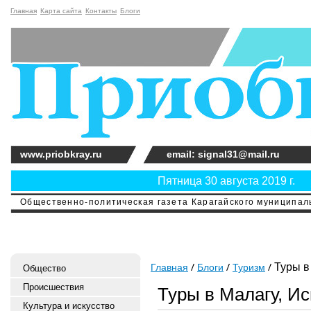
Главная
Карта сайта
Контакты
Блоги
www.priobkray.ru
email: signal31@mail.ru
Пятница 30 августа 2019 г.
Общественно-политическая газета Карагайского муниципальн
Туры в
Главная
Блоги
Туризм
Общество
Происшествия
Туры в Малагу, И
Культура и искусство