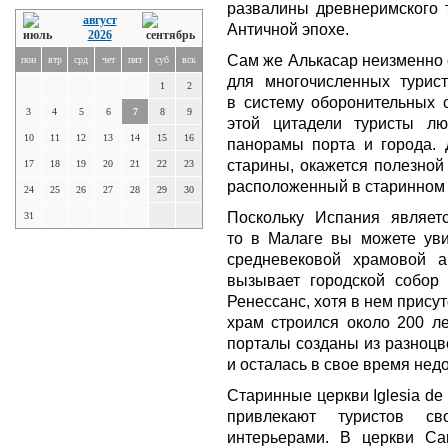
развалины древнеримского т
август
Античной эпохе.
2026
Сам же Алькасар неизменно 
пон
втр
срд
чет
пят
суб
вск
для многочисленных турист
1
2
в систему оборонительных 
3
4
5
6
7
8
9
этой цитадели туристы л
10
11
12
13
14
15
16
панорамы порта и города. 
старины, окажется полезной
17
18
19
20
21
22
23
расположенный в старинном
24
25
26
27
28
29
30
Поскольку Испания являет
31
то в Малаге вы можете уви
средневековой храмовой ар
вызывает городской собор 
Ренессанс, хотя в нем прису
храм строился около 200 ле
порталы созданы из разноцв
и осталась в свое время нед
Старинные церкви Iglesia de l
привлекают туристов с
интерьерами. В церкви Са