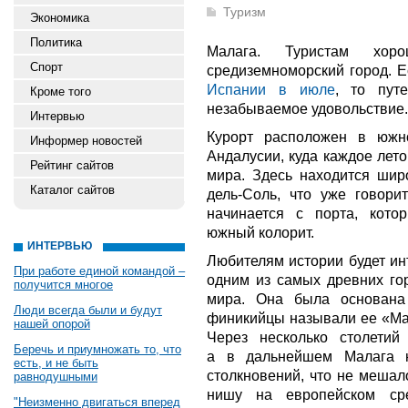
Туризм
Экономика
Политика
Малага. Туристам хор
Спорт
средиземноморский город. 
Испании в июле
, то пут
Кроме того
незабываемое удовольствие.
Интервью
Курорт расположен в южн
Информер новостей
Андалусии, куда каждое лето
Рейтинг сайтов
мира. Здесь находится широ
Каталог сайтов
дель-Соль, что уже говори
начинается с порта, кото
южный колорит.
ИНТЕРВЬЮ
Любителям истории будет ин
При работе единой командой –
одним из самых древних гор
получится многое
мира. Она была основана
Люди всегда были и будут
финикийцы называли ее «Мал
нашей опорой
Через несколько столетий
Беречь и приумножать то, что
а в дальнейшем Малага 
есть, и не быть
столкновений, что не мешал
равнодушными
нишу на европейском ср
"Неизменно двигаться вперед