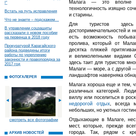
Малага — это вполне с
!"
технологичность изящно соч
Встать на путь исправления
и старины.
Что не знаете – подскажем…
Для туристов здесь
В управлении соцзащиты
достопримечательностей и н
рассказали о новом пособии
есть возможность побыва
на первенца в 2018 году
пролива, который от Мала
Прокуратурой Карагайского
десятка пляжей притягив
района подведены итоги
работы по укреплению
и великолепными видами 
законности и правопорядка за
здесь таит для туристов мн
2017 год
Малаги — море, а с другой 
ландшафтов наверняка обнар
ФОТОГАЛЕРЕЯ
Малага хороша еще и тем, ч
различных категорий. Люд
виллу или поселиться в роск
недорогой отдых
, всегда 
небольших, но уютных гости
Отдыхающие в Малаге, нес
смотреть все фотографии
мест, которые, прежде всег
города. Так, рядом с кр
АРХИВ НОВОСТЕЙ