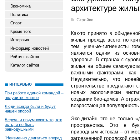
архитектуре жилы
Экономика
Политика
Стройка
Спорт
Кроме того
Как-то принято в обыденно
жилья, прежде всего, по кри
Интервью
тем, ученые-гигиенисты го
Информер новостей
является одним из основ
Рейтинг сайтов
здоровье. В странах с суро
Каталог сайтов
жилья на общее самочувств
важными факторами, как 
Неудивительно, что нове
ИНТЕРВЬЮ
строительстве предлагают с
новых экологически чист
При работе единой командой –
получится многое
создании био-домов. А отраж
возрастающая популярность 
Люди всегда были и будут
нашей опорой
Эко-дизайн это не только 
Беречь и приумножать то, что
есть, и не быть
пространства. Это в бу
равнодушными
природным истокам – от мес
загрязненной городской сре
"Неизменно двигаться вперед