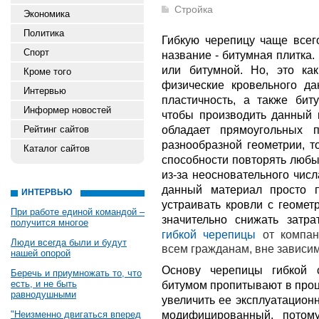
Стройка
Экономика
Политика
Гибкую черепицу чаще всег
Спорт
название - битумная плитка
или битумной. Но, это ка
Кроме того
физические кровельного дан
Интервью
пластичность, а также бит
Информер новостей
чтобы производить данный 
обладает прямоугольных 
Рейтинг сайтов
разнообразной геометрии, т
Каталог сайтов
способности повторять любые
из-за неосновательного чис
данный материал просто п
ИНТЕРВЬЮ
устраивать кровли с геомет
При работе единой командой –
значительно снижать зат
получится многое
гибкой черепицы
от компа
Люди всегда были и будут
всем гражданам, вне зависим
нашей опорой
Основу черепицы гибкой с
Беречь и приумножать то, что
есть, и не быть
битумом пропитывают в проц
равнодушными
увеличить ее эксплуатацион
модифицированный, потом
"Неизменно двигаться вперед