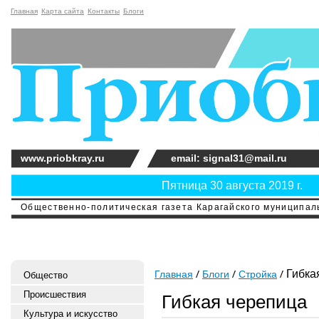
Главная
Карта сайта
Контакты
Блоги
www.priobkray.ru
email: signal31@mail.ru
Пятница 30 августа 2019 г.
Общественно-политическая газета Карагайского муниципальн
Гибка
Главная
Блоги
Стройка
Общество
Происшествия
Гибкая черепица
Культура и искусство