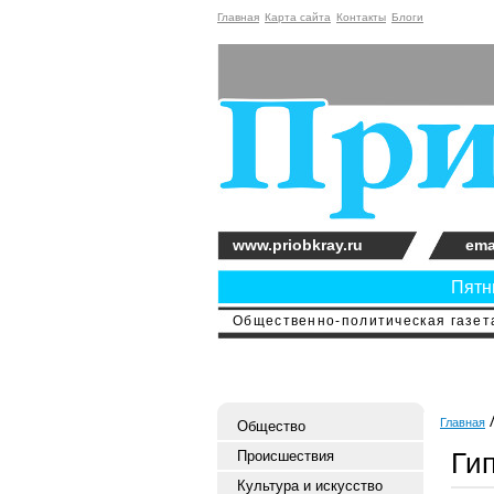
Главная
Карта сайта
Контакты
Блоги
www.priobkray.ru
ema
Пятни
Общественно-политическая газета
Главная
Общество
Ги
Происшествия
Культура и искусство