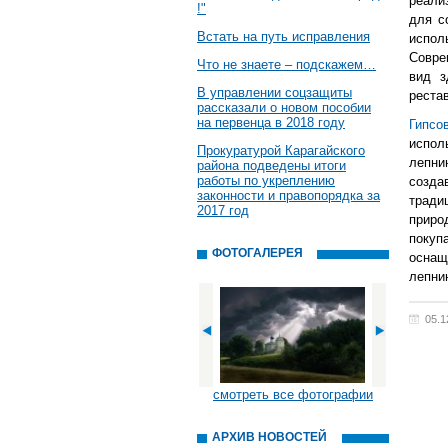
реали
!"
для с
Встать на путь исправления
испо
Совре
Что не знаете – подскажем…
вид з
В управлении соцзащиты
реста
рассказали о новом пособии
на первенца в 2018 году
Гипсо
испол
Прокуратурой Карагайского
лепни
района подведены итоги
работы по укреплению
созда
законности и правопорядка за
тради
2017 год
приро
покуп
ФОТОГАЛЕРЕЯ
осна
лепни
05.1
смотреть все фотографии
АРХИВ НОВОСТЕЙ