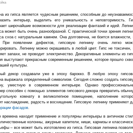
ойка
на из гипса является чудесным решением, способным до неузнаваемос
разить интерьер, выделить его уникальность и неповторимость. Ги
вает широчайшие возможности для реализации фантазий и идей. Лепни
пса может быть очень разнообразной. С практической точки зрения лепни
пса схоа с натуральным камнем. Она долговечна, не боится влажности, 
. При появлении дефектов, гипсовую лепнину очень легко мож
врировать. Лепнину можно окрашивать в любой цвет. Гипс не токсичен, 
яет запахи, не проводит электричество. Декоративные элементы из гип
ня выступают прекрасным современным решением, которое прошло скво
нашей культуры.
вый декор создавали уже в эпоху барокко. В любую эпоху гипсов
на выражала определенный символизм. Сегодня сложно создать гипсов
ну, уместную в современном интерьере. Однако профессиональн
нер способен с помощью элементов гипсового декора превратить обычн
угольную комнату в великолепное помещение, наполнение которо
ит наслаждение, радость и восхищение. Гипсовую лепнину применяют д
врации фасадов
.
е времена находит применение и популярны интерьеры в античном стил
еличественные колонны, ажурные капители, ниши, карнизы и классическ
ьефы – все может быть изготовлено из гипса. Гипсовая лепнина позволя