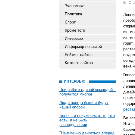
Стр
Экономика
Политика
Лепни
преоб
Спорт
откры
Кроме того
из ги
из ги
Интервью
горит
Информер новостей
реста
Рейтинг сайтов
выдел
сегод
Каталог сайтов
века 
Гипсо
лепни
ИНТЕРВЬЮ
лепни
При работе единой командой –
дизай
получится многое
прямо
Люди всегда были и будут
подар
нашей опорой
реста
Беречь и приумножать то, что
Во вс
есть, и не быть
Эти в
равнодушными
барел
"Неизменно двигаться вперед