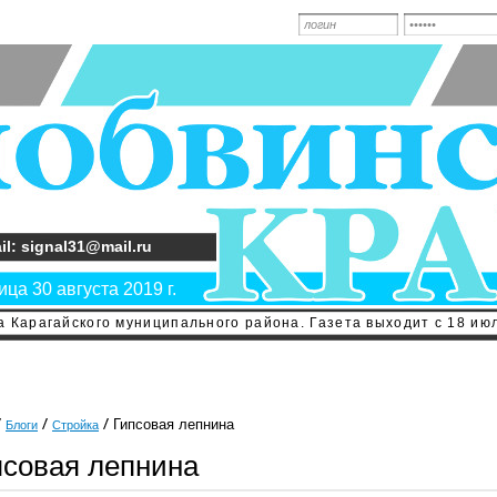
il: signal31@mail.ru
ца 30 августа 2019 г.
 Карагайского муниципального района. Газета выходит с 18 июл
Гипсовая лепнина
Блоги
Стройка
псовая лепнина