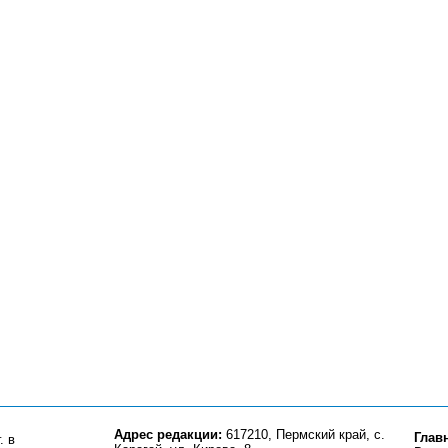
Адрес редакции:
617210, Пермский край, с.
Глав
. в