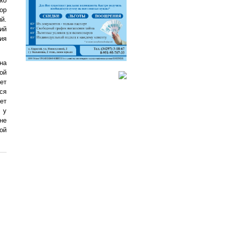
ко
ор
й.
ий
ия
на
ой
ет
ся
ет
 у
не
ой