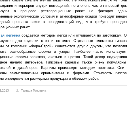
зовать самые смелые мечты заказчика. Лепнина используется не толь
оздания интерьеров внутри помещений, но и очень часто гипсовый дек
льзуют в процессе реставрационных работ на фасадах здани
менные экологические условия и атмосферные осадки приводят внешн
даний прошлых веков в ненадлежащий вид, что требует проведен
врационных работ.
вая лепнина
создается методом лепки или отливается по заготовкам. О
ьзуется для отделки стен и потолка. Отдельные элементы гипсов
ны от компании «Фора-Строй» сочетаются друг с другом, что позволя
вать разнообразные формы и узоры. Наиболее часто используют
ционные формы завитков, листьев и цветов. Такой декор подчеркива
дное начало интерьера. Гипсовые карнизы также очень популярны
ателей и дизайнеров. Карнизы производят методом протяжки. Они 
щены замысловатыми орнаментами и формами. Стоимость гипсов
ны определяется размерами продукции и объемом работ.
2.2013
Тамара Головина