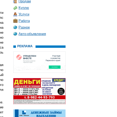
Продам
Куплю
ти
Услуги
пс
Работа
на
Разное
на
не
Авто-объявления
но
не
РЕКЛАМА
са
зь
ая
ую
ый
ую
го
ля
е.
ие
ет