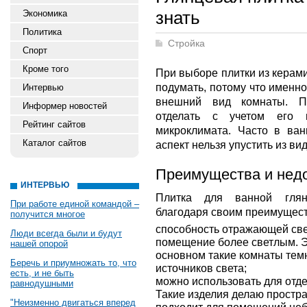
знать
Экономика
Политика
Стройка
Спорт
Кроме того
При выборе плитки из керам
подумать, потому что именно
Интервью
внешний вид комнаты. П
Информер новостей
отделать с учетом его 
Рейтинг сайтов
микроклимата. Часто в ва
Каталог сайтов
аспект нельзя упустить из вид
Преимущества и недо
ИНТЕРВЬЮ
Плитка для ванной глян
При работе единой командой –
благодаря своим преимущест
получится многое
способность отражающей св
Люди всегда были и будут
помещение более светлым. Эт
нашей опорой
основном такие комнаты тем
Беречь и приумножать то, что
источников света;
есть, и не быть
можно использовать для отдел
равнодушными
Такие изделия делаю простра
"Неизменно двигаться вперед