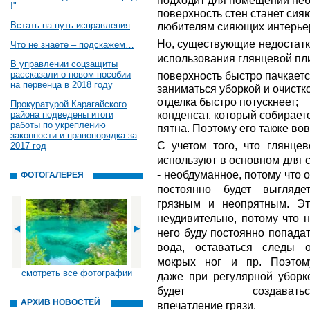
подходит для помещений не
!"
поверхность стен станет сияю
Встать на путь исправления
любителям сияющих интерье
Но, существующие недостатк
Что не знаете – подскажем…
использования глянцевой пли
В управлении соцзащиты
рассказали о новом пособии
поверхность быстро пачкаетс
на первенца в 2018 году
заниматься уборкой и очистко
отделка быстро потускнеет;
Прокуратурой Карагайского
конденсат, который собираетс
района подведены итоги
работы по укреплению
пятна. Поэтому его также во
законности и правопорядка за
С учетом того, что глянцев
2017 год
используют в основном для 
- необдуманное, потому что 
ФОТОГАЛЕРЕЯ
постоянно будет выглядет
грязным и неопрятным. Эт
неудивительно, потому что 
него буду постоянно попада
вода, оставаться следы о
мокрых ног и пр. Поэтому
смотреть все фотографии
даже при регулярной уборк
будет создаватьс
АРХИВ НОВОСТЕЙ
впечатление грязи.