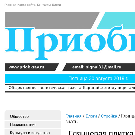
Главная
Карта сайта
Контакты
Блоги
www.priobkray.ru
email: signal31@mail.ru
Пятница 30 августа 2019 г.
Общественно-политическая газета Карагайского муниципальн
Глянце
Главная
Блоги
Стройка
Общество
знать
Происшествия
Глянцевая плитка 
Культура и искусство