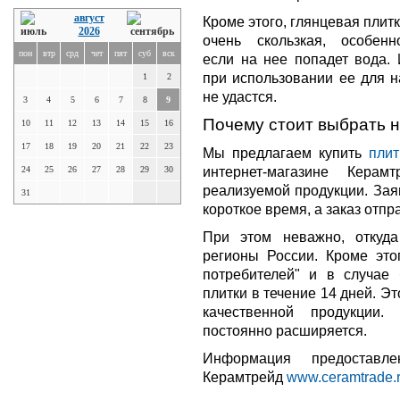
август
Кроме этого, глянцевая плит
2026
очень скользкая, особенн
пон
втр
срд
чет
пят
суб
вск
если на нее попадет вода.
при использовании ее для н
1
2
не удастся.
3
4
5
6
7
8
9
Почему стоит выбрать 
10
11
12
13
14
15
16
17
18
19
20
21
22
23
Мы предлагаем купить
плит
интернет-магазине Керам
24
25
26
27
28
29
30
реализуемой продукции. Зая
31
короткое время, а заказ отпр
При этом неважно, откуда
регионы России. Кроме это
потребителей" и в случае
плитки в течение 14 дней. Эт
качественной продукции
постоянно расширяется.
Информация предоставле
Керамтрейд
www.ceramtrade.