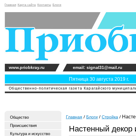
Главная
Карта сайта
Контакты
Блоги
www.priobkray.ru
email: signal31@mail.ru
Пятница 30 августа 2019 г.
Общественно-политическая газета Карагайского муниципальн
Настен
Главная
Блоги
Стройка
Общество
Происшествия
Настенный декор 
Культура и искусство