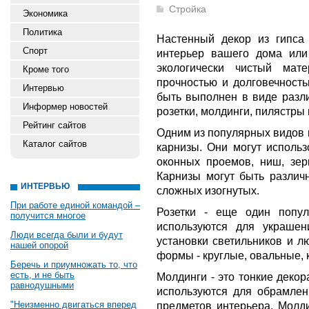
Стройка
Экономика
Политика
Настенный декор из гипса 
Спорт
интерьер вашего дома или
экологически чистый мат
Кроме того
прочностью и долговечность
Интервью
быть выполнен в виде разли
Информер новостей
розетки, молдинги, пилястры 
Рейтинг сайтов
Одним из популярных видов 
Каталог сайтов
карнизы. Они могут исполь
оконных проемов, ниш, зер
Карнизы могут быть различ
ИНТЕРВЬЮ
сложных изогнутых.
При работе единой командой –
Розетки - еще один попу
получится многое
используются для украшен
Люди всегда были и будут
установки светильников и л
нашей опорой
формы - круглые, овальные, 
Беречь и приумножать то, что
есть, и не быть
Молдинги - это тонкие деко
равнодушными
используются для обрамлени
"Неизменно двигаться вперед
предметов интерьера. Молди