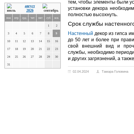
тем, чтобы элементы были у
август
установки декора необходим
2026
полностью высохнуть.
пон
втр
срд
чет
пят
суб
вск
Срок службы настенного
1
2
Настенный
декор из гипса им
3
4
5
6
7
8
9
до 50 лет и более при прав
10
11
12
13
14
15
16
свой внешний вид и проч
17
18
19
20
21
22
23
службы, необходимо периоди
24
25
26
27
28
29
30
и других загрязнений, а так
31
02.04.2024
Тамара Головина