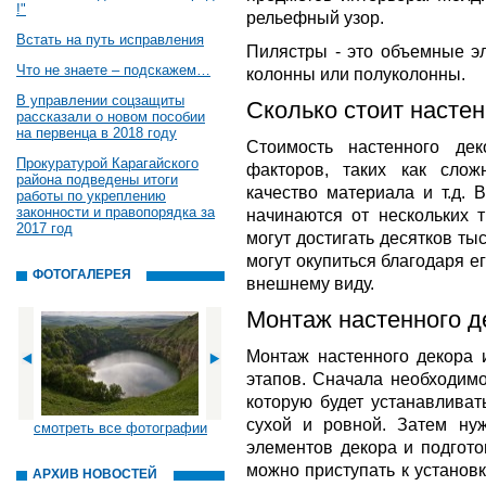
!"
рельефный узор.
Встать на путь исправления
Пилястры - это объемные э
Что не знаете – подскажем…
колонны или полуколонны.
В управлении соцзащиты
Сколько стоит настен
рассказали о новом пособии
на первенца в 2018 году
Стоимость настенного де
Прокуратурой Карагайского
факторов, таких как слож
района подведены итоги
качество материала и т.д. 
работы по укреплению
законности и правопорядка за
начинаются от нескольких 
2017 год
могут достигать десятков ты
могут окупиться благодаря е
ФОТОГАЛЕРЕЯ
внешнему виду.
Монтаж настенного де
Монтаж настенного декора и
этапов. Сначала необходимо
которую будет устанавливат
сухой и ровной. Затем ну
смотреть все фотографии
элементов декора и подгото
можно приступать к установк
АРХИВ НОВОСТЕЙ