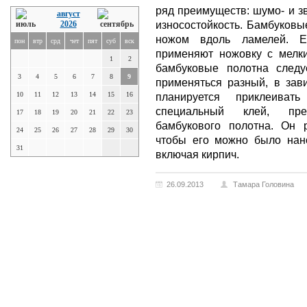
ряд преимуществ: шумо- и зв
август
износостойкость. Бамбуковы
2026
ножом вдоль ламелей. Ес
пон
втр
срд
чет
пят
суб
вск
применяют ножовку с мелки
1
2
бамбуковые полотна след
3
4
5
6
7
8
9
применяться разный, в зави
10
11
12
13
14
15
16
планируется приклеиват
специальный клей, пре
17
18
19
20
21
22
23
бамбукового полотна. Он 
24
25
26
27
28
29
30
чтобы его можно было нано
31
включая кирпич.
26.09.2013
Тамара Головина