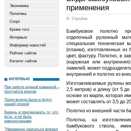
применения
Экономика
Политика
Стройка
Спорт
Кроме того
Бамбуковое полотно пре
отделочный рулонный мат
Интервью
специальная техническая м
Информер новостей
(планки), изготовленные из
Рейтинг сайтов
цвет, фактуру. Полотно, в за
Каталог сайтов
(наружная или внутренняя)
ламелей, может подразделять
внутренней и полотно из вне
ИНТЕРВЬЮ
Изготавливаемые рулоны мог
При работе единой командой –
2,5 метров) и длину (от 5 д
получится многое
основе из марли, которая и
Люди всегда были и будут
может составлять от 3,5 до 2
нашей опорой
Полотно из внешней части б
Беречь и приумножать то, что
есть, и не быть
Полотна, на изготовлен
равнодушными
бамбукового ствола, им
"Неизменно двигаться вперед