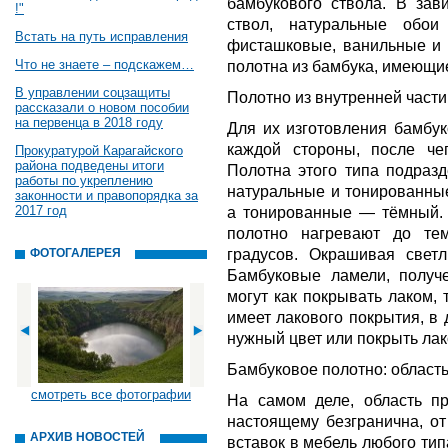
бамбукового ствола. В зави
!"
ствол, натуральные обои
Встать на путь исправления
фисташковые, ванильные и 
Что не знаете – подскажем…
полотна из бамбука, имеющи
В управлении соцзащиты
Полотно из внутренней части
рассказали о новом пособии
на первенца в 2018 году
Для их изготовления бамбу
каждой стороны, после че
Прокуратурой Карагайского
района подведены итоги
Полотна этого типа подразд
работы по укреплению
натуральные и тонированные
законности и правопорядка за
2017 год
а тонированные — тёмный. 
полотно нагревают до те
градусов. Окрашивая светл
ФОТОГАЛЕРЕЯ
Бамбуковые ламели, получе
могут как покрывать лаком, 
имеет лакового покрытия, в
нужный цвет или покрыть лак
Бамбуковое полотно: област
смотреть все фотографии
На самом деле, область п
настоящему безгранична, от
АРХИВ НОВОСТЕЙ
вставок в мебель любого тип