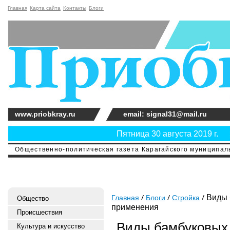
Главная
Карта сайта
Контакты
Блоги
www.priobkray.ru
email: signal31@mail.ru
Пятница 30 августа 2019 г.
Общественно-политическая газета Карагайского муниципальн
Виды 
Главная
Блоги
Стройка
Общество
применения
Происшествия
Виды бамбуковых 
Культура и искусство