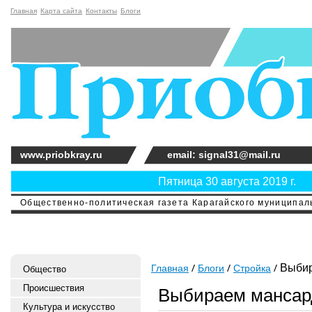
Главная
Карта сайта
Контакты
Блоги
www.priobkray.ru
email: signal31@mail.ru
Пятница 30 августа 2019 г.
Общественно-политическая газета Карагайского муниципальн
Выбир
Главная
Блоги
Стройка
Общество
Происшествия
Выбираем мансар
Культура и искусство