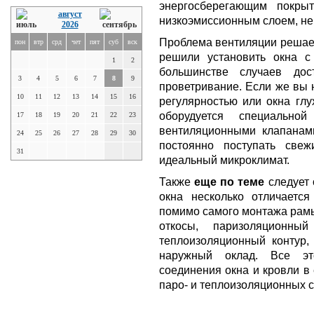
энергосберегающим покры
август
низкоэмиссионным слоем, не
2026
Проблема вентиляции решает
пон
втр
срд
чет
пят
суб
вск
решили установить окна с
1
2
большинстве случаев дос
3
4
5
6
7
8
9
проветривание. Если же вы 
10
11
12
13
14
15
16
регулярностью или окна глу
оборудуется специально
17
18
19
20
21
22
23
вентиляционными клапанами
24
25
26
27
28
29
30
постоянно поступать све
31
идеальный микроклимат.
Также
еще по теме
следует 
окна несколько отличается
помимо самого монтажа рамы
откосы, паризоляционны
теплоизоляционный контур
наружный оклад. Все эт
соединения окна и кровли в
паро- и теплоизоляционных с