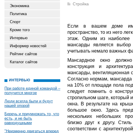
Стройка
Экономика
Политика
Спорт
Если в вашем доме имее
Кроме того
пространство, то из него л
Интервью
этаж. Одним из наиболее 
мансарды является выбор 
Информер новостей
учитывать немало важных фа
Рейтинг сайтов
Мансардное окно должно
Каталог сайтов
конструкция и архитекту
мансарды, вентиляционная с
Согласно нормам, мансарда 
ИНТЕРВЬЮ
на 10% от площади пола под
При работе единой командой –
следует помнить о констру
получится многое
стропильном шаге, который 
Люди всегда были и будут
окна. В результате на крыш
нашей опорой
большое окно. Здесь пред
Беречь и приумножать то, что
нескольких небольших пр
есть, и не быть
близко друг к другу. Стил
равнодушными
соответствии с архитектур
"Неизменно двигаться вперед