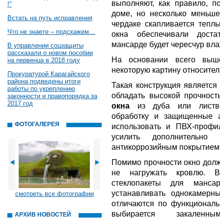
выполняют, как правило, п
!"
доме, но несколько меньше
Встать на путь исправления
чердаке скапливается теплы
Что не знаете – подскажем…
окна обеспечивали доста
мансарде будет чересчур вла
В управлении соцзащиты
рассказали о новом пособии
На основании всего выше
на первенца в 2018 году
некоторую картину относител
Прокуратурой Карагайского
района подведены итоги
Такая конструкция является
работы по укреплению
обладать высокой прочнос
законности и правопорядка за
2017 год
окна
из дуба или листве
обработку и защищенные 
ФОТОГАЛЕРЕЯ
использовать и ПВХ-профи
усилить дополнительно
антикоррозийным покрытием
Помимо прочности окно долж
не нагружать кровлю. 
стеклопакеты для манса
устанавливать однокамерны
смотреть все фотографии
отличаются по функциональ
выбирается закален
АРХИВ НОВОСТЕЙ